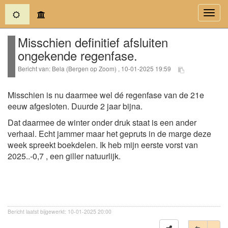
(current)
Toggl
navig
Misschien definitief afsluiten
ongekende regenfase.
Bericht van: Bela (Bergen op Zoom) , 10-01-2025 19:59
Misschien is nu daarmee wel dé regenfase van de 21e
eeuw afgesloten. Duurde 2 jaar bijna.
Dat daarmee de winter onder druk staat is een ander
verhaal. Echt jammer maar het gepruts in de marge deze
week spreekt boekdelen. Ik heb mijn eerste vorst van
2025..-0,7 , een giller natuurlijk.
Bericht laatst bijgewerkt: 10-01-2025 20:00
Tog