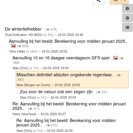
De winterliefhebber
(
979)
Oud-Gebruiker <ID-8632>
(
9m)
-- 10-01-2025 19:40
Aanvulling bij het beeld: Berekening voor midden januari 2025..
(
603)
Timo (Velp)
(
18m)
-- 10-01-2025 19:53
Aanvulling 10 en 16 daagse neerslagsom GFS oper
(
566)
Stan (Oss)
(
7m)
-- 10-01-2025 19:54
Misschien definitief afsluiten ongekende regenfase.
(
383)
Bela (Bergen op Zoom) -- 10-01-2025 19:59
Zou voor de natuur ook een zegen zijn
(
291)
Stan (Oss)
(
7m)
-- 10-01-2025 20:04
Re: Aanvulling bij het beeld: Berekening voor midden januari
2025..
(
311)
Hans (Voorhout) -- 10-01-2025 20:27
Re: Aanvulling bij het beeld: Berekening voor midden
januari 2025..
(
270)
Stan (Oss)
(
7m)
-- 10-01-2025 20:29