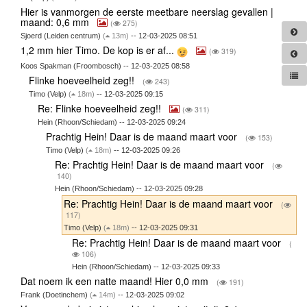
Hier is vanmorgen de eerste meetbare neerslag gevallen |
maand: 0,6 mm
(
275)
Sjoerd (Leiden centrum)
(
13m)
-- 12-03-2025 08:51
1,2 mm hier Timo. De kop is er af...
(
319)
Koos Spakman (Froombosch) -- 12-03-2025 08:58
Flinke hoeveelheid zeg!!
(
243)
Timo (Velp)
(
18m)
-- 12-03-2025 09:15
Re: Flinke hoeveelheid zeg!!
(
311)
Hein (Rhoon/Schiedam) -- 12-03-2025 09:24
Prachtig Hein! Daar is de maand maart voor
(
153)
Timo (Velp)
(
18m)
-- 12-03-2025 09:26
Re: Prachtig Hein! Daar is de maand maart voor
(
140)
Hein (Rhoon/Schiedam) -- 12-03-2025 09:28
Re: Prachtig Hein! Daar is de maand maart voor
(
117)
Timo (Velp)
(
18m)
-- 12-03-2025 09:31
Re: Prachtig Hein! Daar is de maand maart voor
(
106)
Hein (Rhoon/Schiedam) -- 12-03-2025 09:33
Dat noem ik een natte maand! Hier 0,0 mm
(
191)
Frank (Doetinchem)
(
14m)
-- 12-03-2025 09:02