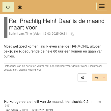
(current)
Toggl
navig
Re: Prachtig Hein! Daar is de maand
maart voor
Bericht van: Timo (Velp) , 12-03-2025 09:31
Moet wel goed komen, als ik even snel de HARMONIE uitvoer
bekijk zie ik gedurende de hele 60 uur een komen en gaan van
buitjes.
Liefhebber van de herfst en winter met een voorkeur voor donker weer. Slecht weer
bestaat niet, slechte kleding wel.
Tog
Kurkdroge eerste helft van de maand, hier slechts 0,2mm
(
543)
Timo (Velp)
(
18m)
-- 12-03-2025 08:49