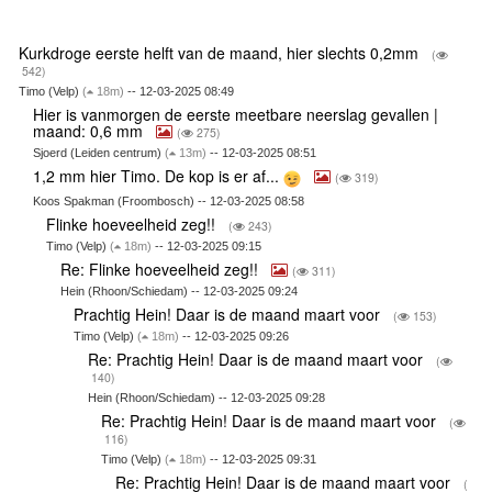
Kurkdroge eerste helft van de maand, hier slechts 0,2mm
(
542)
Timo (Velp)
(
18m)
-- 12-03-2025 08:49
Hier is vanmorgen de eerste meetbare neerslag gevallen |
maand: 0,6 mm
(
275)
Sjoerd (Leiden centrum)
(
13m)
-- 12-03-2025 08:51
1,2 mm hier Timo. De kop is er af...
(
319)
Koos Spakman (Froombosch) -- 12-03-2025 08:58
Flinke hoeveelheid zeg!!
(
243)
Timo (Velp)
(
18m)
-- 12-03-2025 09:15
Re: Flinke hoeveelheid zeg!!
(
311)
Hein (Rhoon/Schiedam) -- 12-03-2025 09:24
Prachtig Hein! Daar is de maand maart voor
(
153)
Timo (Velp)
(
18m)
-- 12-03-2025 09:26
Re: Prachtig Hein! Daar is de maand maart voor
(
140)
Hein (Rhoon/Schiedam) -- 12-03-2025 09:28
Re: Prachtig Hein! Daar is de maand maart voor
(
116)
Timo (Velp)
(
18m)
-- 12-03-2025 09:31
Re: Prachtig Hein! Daar is de maand maart voor
(