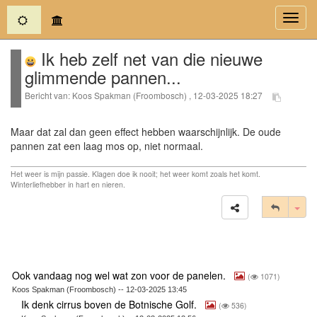
(current)
Toggl
navig
Ik heb zelf net van die nieuwe
glimmende pannen...
Bericht van: Koos Spakman (Froombosch) , 12-03-2025 18:27
Maar dat zal dan geen effect hebben waarschijnlijk. De oude
pannen zat een laag mos op, niet normaal.
Het weer is mijn passie. Klagen doe ik nooit; het weer komt zoals het komt.
Winterliefhebber in hart en nieren.
Tog
Ook vandaag nog wel wat zon voor de panelen.
(
1071)
Koos Spakman (Froombosch) -- 12-03-2025 13:45
Ik denk cirrus boven de Botnische Golf.
(
536)