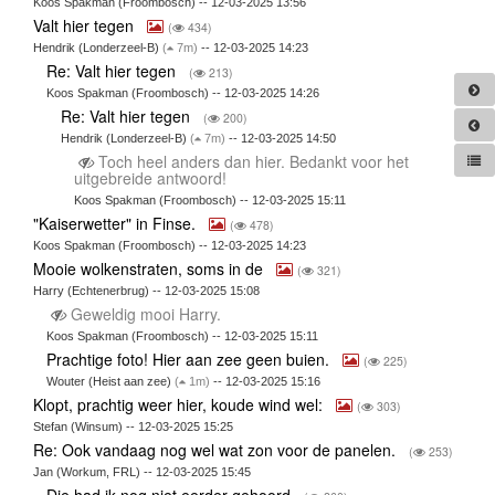
Koos Spakman (Froombosch) -- 12-03-2025 13:56
Valt hier tegen
(
434)
Hendrik (Londerzeel-B)
(
7m)
-- 12-03-2025 14:23
Re: Valt hier tegen
(
213)
Koos Spakman (Froombosch) -- 12-03-2025 14:26
Re: Valt hier tegen
(
200)
Hendrik (Londerzeel-B)
(
7m)
-- 12-03-2025 14:50
Toch heel anders dan hier. Bedankt voor het
uitgebreide antwoord!
Koos Spakman (Froombosch) -- 12-03-2025 15:11
"Kaiserwetter" in Finse.
(
478)
Koos Spakman (Froombosch) -- 12-03-2025 14:23
Mooie wolkenstraten, soms in de
(
321)
Harry (Echtenerbrug) -- 12-03-2025 15:08
Geweldig mooi Harry.
Koos Spakman (Froombosch) -- 12-03-2025 15:11
Prachtige foto! Hier aan zee geen buien.
(
225)
Wouter (Heist aan zee)
(
1m)
-- 12-03-2025 15:16
Klopt, prachtig weer hier, koude wind wel:
(
303)
Stefan (Winsum) -- 12-03-2025 15:25
Re: Ook vandaag nog wel wat zon voor de panelen.
(
253)
Jan (Workum, FRL) -- 12-03-2025 15:45