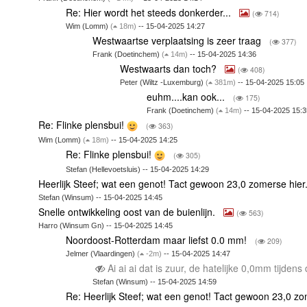
Re: Hier wordt het steeds donkerder...
(
714)
Wim (Lomm)
(
18m)
-- 15-04-2025 14:27
Westwaartse verplaatsing is zeer traag
(
377)
Frank (Doetinchem)
(
14m)
-- 15-04-2025 14:36
Westwaarts dan toch?
(
408)
Peter (Wiltz -Luxemburg)
(
381m)
-- 15-04-2025 15:05
euhm....kan ook...
(
175)
Frank (Doetinchem)
(
14m)
-- 15-04-2025 15:3
Re: Flinke plensbui!
(
363)
Wim (Lomm)
(
18m)
-- 15-04-2025 14:25
Re: Flinke plensbui!
(
305)
Stefan (Hellevoetsluis) -- 15-04-2025 14:29
Heerlijk Steef; wat een genot! Tact gewoon 23,0 zomerse hier
Stefan (Winsum) -- 15-04-2025 14:45
Snelle ontwikkeling oost van de buienlijn.
(
563)
Harro (Winsum Gn) -- 15-04-2025 14:45
Noordoost-Rotterdam maar liefst 0.0 mm!
(
209)
Jelmer (Vlaardingen)
(
-2m)
-- 15-04-2025 14:47
Ai ai ai dat is zuur, de hatelijke 0,0mm tijden
Stefan (Winsum) -- 15-04-2025 14:59
Re: Heerlijk Steef; wat een genot! Tact gewoon 23,0 zo