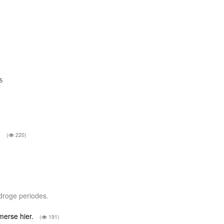
5
.
(
220)
s droge periodes.
merse hier.
(
191)