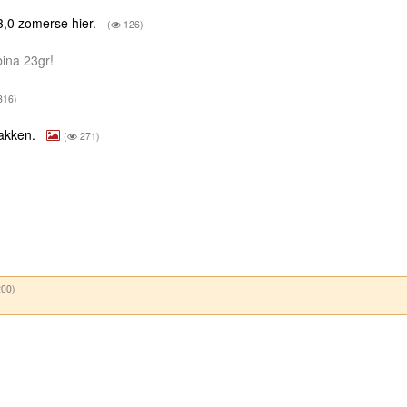
3,0 zomerse hier.
(
126)
bina 23gr!
316)
pakken.
(
271)
00)