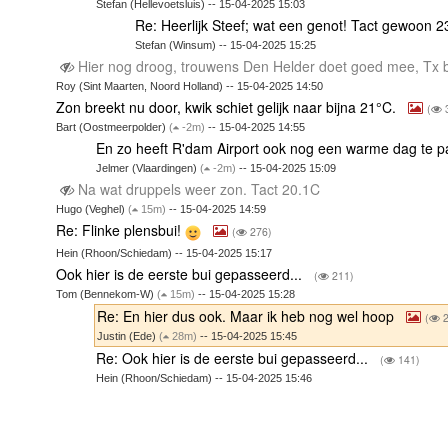
Stefan (Hellevoetsluis) -- 15-04-2025 15:03
Re: Heerlijk Steef; wat een genot! Tact gewoon 2
Stefan (Winsum) -- 15-04-2025 15:25
Hier nog droog, trouwens Den Helder doet goed mee, Tx 
Roy (Sint Maarten, Noord Holland) -- 15-04-2025 14:50
Zon breekt nu door, kwik schiet gelijk naar bijna 21°C.
(
Bart (Oostmeerpolder)
(
-2m)
-- 15-04-2025 14:55
En zo heeft R'dam Airport ook nog een warme dag te 
Jelmer (Vlaardingen)
(
-2m)
-- 15-04-2025 15:09
Na wat druppels weer zon. Tact 20.1C
Hugo (Veghel)
(
15m)
-- 15-04-2025 14:59
Re: Flinke plensbui!
(
276)
Hein (Rhoon/Schiedam) -- 15-04-2025 15:17
Ook hier is de eerste bui gepasseerd...
(
211)
Tom (Bennekom-W)
(
15m)
-- 15-04-2025 15:28
Re: En hier dus ook. Maar ik heb nog wel hoop
(
2
Justin (Ede)
(
28m)
-- 15-04-2025 15:45
Re: Ook hier is de eerste bui gepasseerd...
(
141)
Hein (Rhoon/Schiedam) -- 15-04-2025 15:46