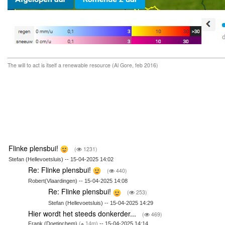
The will to act is itself a renewable resource (Al Gore, feb 2016)
Flinke plensbui!
(
1231)
Stefan (Hellevoetsluis) -- 15-04-2025 14:02
Re: Flinke plensbui!
(
440)
Robert(Vlaardingen) -- 15-04-2025 14:08
Re: Flinke plensbui!
(
253)
Stefan (Hellevoetsluis) -- 15-04-2025 14:29
Hier wordt het steeds donkerder...
(
469)
Frank (Doetinchem)
(
14m)
-- 15-04-2025 14:14