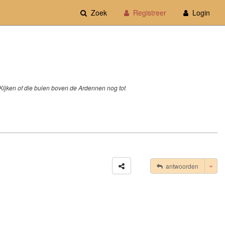
Zoek
Registreer
Login
. Kijken of die buien boven de Ardennen nog tot
Tog
antwoorden