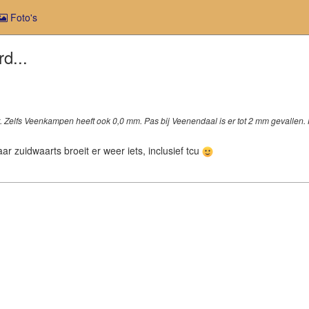
Foto's
d...
aat. Zelfs Veenkampen heeft ook 0,0 mm. Pas bij Veenendaal is er tot 2 mm gevallen
aar zuidwaarts broeit er weer iets, inclusief tcu