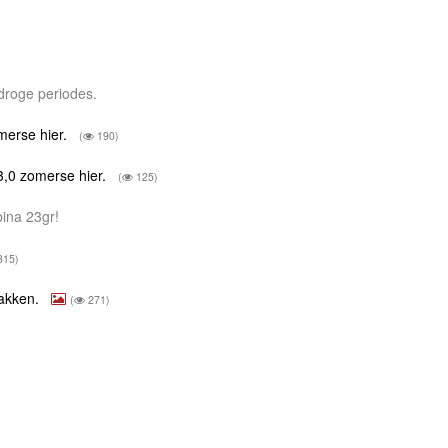
s droge periodes.
merse hier.
(
190)
3,0 zomerse hier.
(
125)
bina 23gr!
315)
pakken.
(
271)