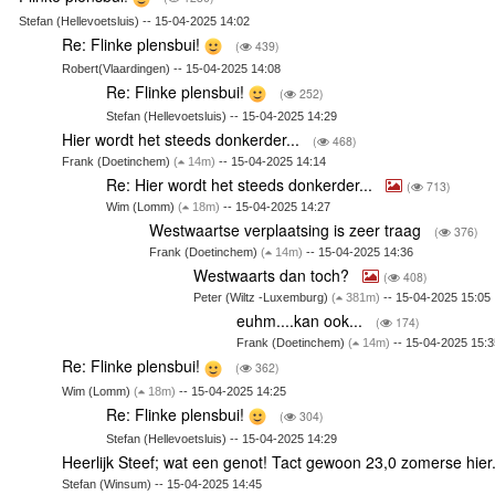
Stefan (Hellevoetsluis) -- 15-04-2025 14:02
Re: Flinke plensbui!
(
439)
Robert(Vlaardingen) -- 15-04-2025 14:08
Re: Flinke plensbui!
(
252)
Stefan (Hellevoetsluis) -- 15-04-2025 14:29
Hier wordt het steeds donkerder...
(
468)
Frank (Doetinchem)
(
14m)
-- 15-04-2025 14:14
Re: Hier wordt het steeds donkerder...
(
713)
Wim (Lomm)
(
18m)
-- 15-04-2025 14:27
Westwaartse verplaatsing is zeer traag
(
376)
Frank (Doetinchem)
(
14m)
-- 15-04-2025 14:36
Westwaarts dan toch?
(
408)
Peter (Wiltz -Luxemburg)
(
381m)
-- 15-04-2025 15:05
euhm....kan ook...
(
174)
Frank (Doetinchem)
(
14m)
-- 15-04-2025 15:3
Re: Flinke plensbui!
(
362)
Wim (Lomm)
(
18m)
-- 15-04-2025 14:25
Re: Flinke plensbui!
(
304)
Stefan (Hellevoetsluis) -- 15-04-2025 14:29
Heerlijk Steef; wat een genot! Tact gewoon 23,0 zomerse hier
Stefan (Winsum) -- 15-04-2025 14:45