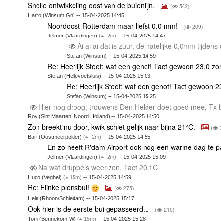
Snelle ontwikkeling oost van de buienlijn.
(
562)
Harro (Winsum Gn) -- 15-04-2025 14:45
Noordoost-Rotterdam maar liefst 0.0 mm!
(
209)
Jelmer (Vlaardingen)
(
-2m)
-- 15-04-2025 14:47
Ai ai ai dat is zuur, de hatelijke 0,0mm tijden
Stefan (Winsum) -- 15-04-2025 14:59
Re: Heerlijk Steef; wat een genot! Tact gewoon 23,0 zo
Stefan (Hellevoetsluis) -- 15-04-2025 15:03
Re: Heerlijk Steef; wat een genot! Tact gewoon 2
Stefan (Winsum) -- 15-04-2025 15:25
Hier nog droog, trouwens Den Helder doet goed mee, Tx 
Roy (Sint Maarten, Noord Holland) -- 15-04-2025 14:50
Zon breekt nu door, kwik schiet gelijk naar bijna 21°C.
(
Bart (Oostmeerpolder)
(
-2m)
-- 15-04-2025 14:55
En zo heeft R'dam Airport ook nog een warme dag te 
Jelmer (Vlaardingen)
(
-2m)
-- 15-04-2025 15:09
Na wat druppels weer zon. Tact 20.1C
Hugo (Veghel)
(
15m)
-- 15-04-2025 14:59
Re: Flinke plensbui!
(
275)
Hein (Rhoon/Schiedam) -- 15-04-2025 15:17
Ook hier is de eerste bui gepasseerd...
(
210)
Tom (Bennekom-W)
(
15m)
-- 15-04-2025 15:28