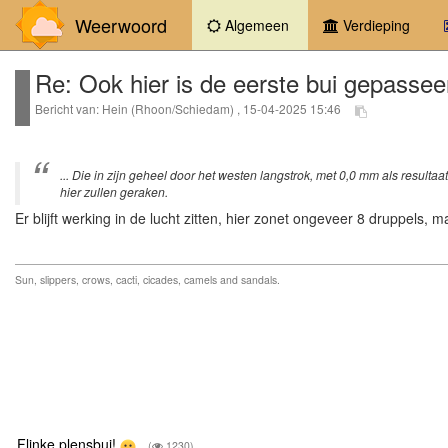
Weerwoord
(current)
Algemeen
Verdieping
Re: Ook hier is de eerste bui gepasseer
Bericht van: Hein (Rhoon/Schiedam) , 15-04-2025 15:46
... Die in zijn geheel door het westen langstrok, met 0,0 mm als result
hier zullen geraken.
Er blijft werking in de lucht zitten, hier zonet ongeveer 8 druppels, m
Sun, slippers, crows, cacti, cicades, camels and sandals.
Flinke plensbui!
(
1230)