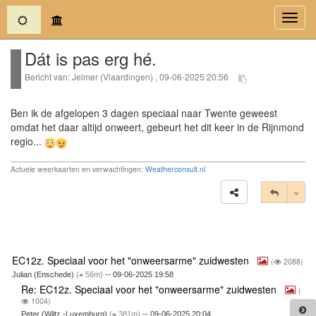
(current)
Toggl
navig
Dát is pas erg hé.
Bericht van: Jelmer (Vlaardingen) , 09-06-2025 20:56
Ben ik de afgelopen 3 dagen speciaal naar Twente geweest
omdat het daar altijd onweert, gebeurt het dit keer in de Rijnmond
regio...
Actuele weerkaarten en verwachtingen:
Weatherconsult.nl
Tog
EC12z. Speciaal voor het "onweersarme" zuidwesten
(
2088)
Julian (Enschede)
(
56m)
-- 09-06-2025 19:58
Re: EC12z. Speciaal voor het "onweersarme" zuidwesten
(
1004)
Peter (Wiltz -Luxemburg)
(
381m)
-- 09-06-2025 20:04