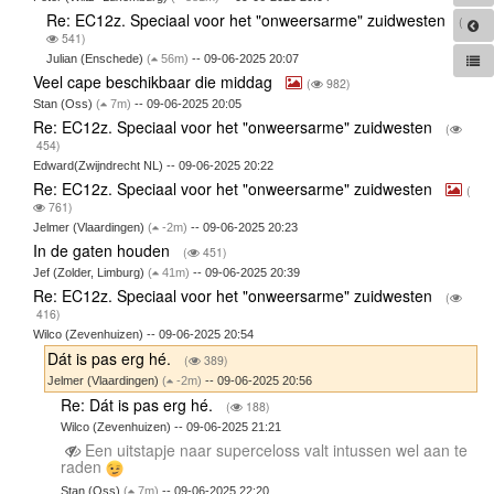
Re: EC12z. Speciaal voor het "onweersarme" zuidwesten
(
541)
Julian (Enschede)
(
56m)
-- 09-06-2025 20:07
Veel cape beschikbaar die middag
(
982)
Stan (Oss)
(
7m)
-- 09-06-2025 20:05
Re: EC12z. Speciaal voor het "onweersarme" zuidwesten
(
454)
Edward(Zwijndrecht NL) -- 09-06-2025 20:22
Re: EC12z. Speciaal voor het "onweersarme" zuidwesten
(
761)
Jelmer (Vlaardingen)
(
-2m)
-- 09-06-2025 20:23
In de gaten houden
(
451)
Jef (Zolder, Limburg)
(
41m)
-- 09-06-2025 20:39
Re: EC12z. Speciaal voor het "onweersarme" zuidwesten
(
416)
Wilco (Zevenhuizen) -- 09-06-2025 20:54
Dát is pas erg hé.
(
389)
Jelmer (Vlaardingen)
(
-2m)
-- 09-06-2025 20:56
Re: Dát is pas erg hé.
(
188)
Wilco (Zevenhuizen) -- 09-06-2025 21:21
Een uitstapje naar superceloss valt intussen wel aan te
raden
Stan (Oss)
(
7m)
-- 09-06-2025 22:20