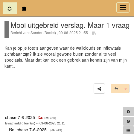
(current)
Toggl
navig
Mooi uitgebreid verslag. Maar 1 vraag
Bericht van: Sander (Boxtel) , 09-06-2025 21:55
Kan je op je foto's aangeven waar de wallclouds en inflowtails
zichtbaar zijn? Ik zie vooral gewone buien zonder al te veel
speciaals. Maar dat kan ook een gebrek aan kennis zijn van mijn
kant..
Tog
chase 7-6-2025
(
735)
leviathanfd (Heerlen) -- 09-06-2025 21:11
Re: chase 7-6-2025
(
243)