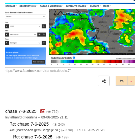
https://www.facebook.com/francois.debets.7/
Tog
chase 7-6-2025
(
735)
leviathanfd (Heerlen) -- 09-06-2025 21:11
Re: chase 7-6-2025
(
243)
Alie (Weebosch gem Bergeijk NL)
(
37m)
-- 09-06-2025 21:28
Re: chase 7-6-2025
(
199)