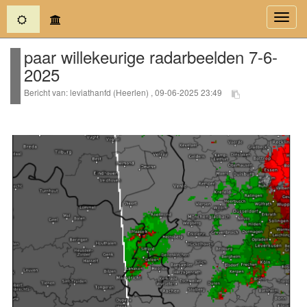
(current)
Toggl
navig
paar willekeurige radarbeelden 7-6-
2025
Bericht van: leviathanfd (Heerlen) , 09-06-2025 23:49