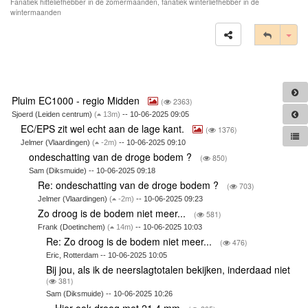
Fanatiek hitteliefhebber in de zomermaanden, fanatiek winterliefhebber in de
wintermaanden
Tog
Pluim EC1000 - regio Midden
(
2363)
Sjoerd (Leiden centrum)
(
13m)
-- 10-06-2025 09:05
EC/EPS zit wel echt aan de lage kant.
(
1376)
Jelmer (Vlaardingen)
(
-2m)
-- 10-06-2025 09:10
ondeschatting van de droge bodem ?
(
850)
Sam (Diksmuide) -- 10-06-2025 09:18
Re: ondeschatting van de droge bodem ?
(
703)
Jelmer (Vlaardingen)
(
-2m)
-- 10-06-2025 09:23
Zo droog is de bodem niet meer...
(
581)
Frank (Doetinchem)
(
14m)
-- 10-06-2025 10:03
Re: Zo droog is de bodem niet meer...
(
476)
Eric, Rotterdam -- 10-06-2025 10:05
Bij jou, als ik de neerslagtotalen bekijken, inderdaad niet
(
381)
Sam (Diksmuide) -- 10-06-2025 10:26