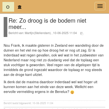
(current)
Toggl
navig
Re: Zo droog is de bodem niet
meer...
Bericht van: Martijn(Stellendam) , 10-06-2025 11:04
Nou Frank, ik maakte gisteren in Zeeland een wandeling door de
duinen en het viel me op hoe droog het er nog uit zag. Er is
inderdaad wat regen gevallen, ook wel wat in het zuidwesten van
Nederland maar nog niet zo dusdanig veel dat de toplaag een
stuk vochtiger is geworden. Veel regen van de afgelopen tijd is
inmiddels de grond ingezakt waardoor de toplaag er nog steeds
aan de droge kant uitziet.
Ik denk dat de maxima daardoor inderdaad wel wat hoger uit
kunnen komen aan het einde van deze week. Wellicht een
eervolle vermelding ergens in de Benelux?
Bericht laatst bijgewerkt: 10-06-2025 11:04