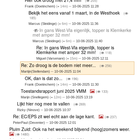
Hier ook droog met 21,4 mm
(
205)
Frank (Doetinchem)
(
14m)
-- 10-06-2025 11:28
Bekijk het eens vanaf 1 maart, in de Westhoek
(
185)
Marcus (Sleidinge)
(
6m)
-- 10-06-2025 11:36
In gans West-Vla eigenlijk, topper is Klemkerke
met amper 32 mm!
Marcus (Sleidinge)
(
6m)
-- 10-06-2025 11:40
Re: In gans West-Vla eigenlijk, topper is
Klemkerke met amper 32 mm!
(
118)
Miguel (Varsenare)
(
15m)
-- 10-06-2025 12:11
Re: Zo droog is de bodem niet meer...
(
256)
Martijn(Stellendam) -- 10-06-2025 11:04
OK, dan is dat zo...
(
196)
Frank (Doetinchem)
(
14m)
-- 10-06-2025 11:30
Toestandsrapport juni 2025 VMM
(
133)
Marijn (Snellegem)
(
12m)
-- 10-06-2025 13:19
Lijkt hier nog mee te vallen
(
269)
Rizky (Ninove) -- 10-06-2025 10:37
Re: EC/EPS zit wel echt aan de lage kant.
(
237)
PeterPaul (Deventer) -- 10-06-2025 12:01
Pluim Zuid: Ook na het weekend blijvend (hoog)zomers weer.
(
1480)