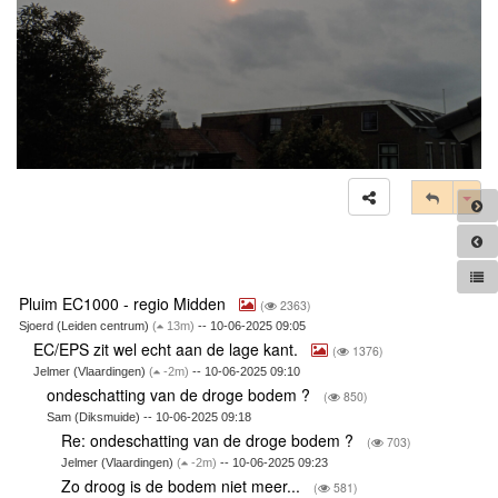
Tog
Pluim EC1000 - regio Midden
(
2363)
Sjoerd (Leiden centrum)
(
13m)
-- 10-06-2025 09:05
EC/EPS zit wel echt aan de lage kant.
(
1376)
Jelmer (Vlaardingen)
(
-2m)
-- 10-06-2025 09:10
ondeschatting van de droge bodem ?
(
850)
Sam (Diksmuide) -- 10-06-2025 09:18
Re: ondeschatting van de droge bodem ?
(
703)
Jelmer (Vlaardingen)
(
-2m)
-- 10-06-2025 09:23
Zo droog is de bodem niet meer...
(
581)