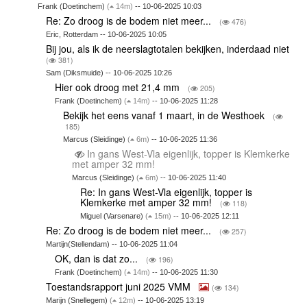
Frank (Doetinchem)
(
14m)
-- 10-06-2025 10:03
Re: Zo droog is de bodem niet meer...
(
476)
Eric, Rotterdam -- 10-06-2025 10:05
Bij jou, als ik de neerslagtotalen bekijken, inderdaad niet
(
381)
Sam (Diksmuide) -- 10-06-2025 10:26
Hier ook droog met 21,4 mm
(
205)
Frank (Doetinchem)
(
14m)
-- 10-06-2025 11:28
Bekijk het eens vanaf 1 maart, in de Westhoek
(
185)
Marcus (Sleidinge)
(
6m)
-- 10-06-2025 11:36
In gans West-Vla eigenlijk, topper is Klemkerke
met amper 32 mm!
Marcus (Sleidinge)
(
6m)
-- 10-06-2025 11:40
Re: In gans West-Vla eigenlijk, topper is
Klemkerke met amper 32 mm!
(
118)
Miguel (Varsenare)
(
15m)
-- 10-06-2025 12:11
Re: Zo droog is de bodem niet meer...
(
257)
Martijn(Stellendam) -- 10-06-2025 11:04
OK, dan is dat zo...
(
196)
Frank (Doetinchem)
(
14m)
-- 10-06-2025 11:30
Toestandsrapport juni 2025 VMM
(
134)
Marijn (Snellegem)
(
12m)
-- 10-06-2025 13:19