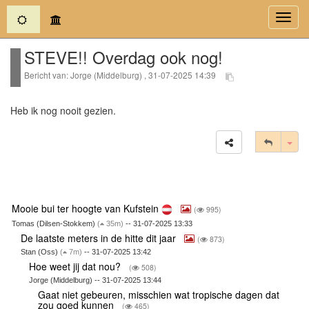
(current)
Toggl
navig
STEVE!! Overdag ook nog!
Bericht van: Jorge (Middelburg) , 31-07-2025 14:39
Heb ik nog nooit gezien.
Tog
Mooie bui ter hoogte van Kufstein
(
995)
Tomas (Dilsen-Stokkem)
(
35m)
-- 31-07-2025 13:33
De laatste meters in de hitte dit jaar
(
873)
Stan (Oss)
(
7m)
-- 31-07-2025 13:42
Hoe weet jij dat nou?
(
508)
Jorge (Middelburg) -- 31-07-2025 13:44
Gaat niet gebeuren, misschien wat tropische dagen dat
zou goed kunnen
(
465)