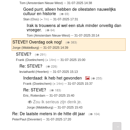
Tom (Amsterdam Nieuw-West) -- 31-07-2025 14:38
Goed punt, alleen hebben de oliestaten nauwelijks
cultuur en historie
(
69)
Stan (Oss)
(
7m)
-- 31-07-2025 17:31
Irak is trouwens al wel een stuk minder onveilig dan
vroeger.
(
64)
Tom (Amsterdam Nieuw-West) -- 31-07-2025 20:14
STEVE!! Overdag ook nog!
(
383)
Jorge (Middelburg) -- 31-07-2025 14:39
STEVE?
(
291)
Frank (Doetinchem)
(
14m)
-- 31-07-2025 15:00
Re: STEVE?
(
226)
leviathanfd (Heerlen) -- 31-07-2025 15:13
Inderdaad: ik heb het gevonden
(
255)
Frank (Doetinchem)
(
14m)
-- 31-07-2025 15:37
Re: STEVE?
(
183)
Eric, Rotterdam -- 31-07-2025 15:40
Zou ik serieus zijn denk je.
Jorge (Middelburg) -- 31-07-2025 15:43
Re: De laatste meters in de hitte dit jaar
(
104)
PeterPaul (Deventer) -- 31-07-2025 17:20