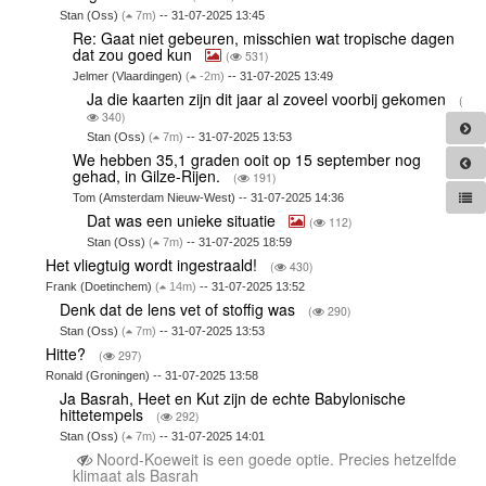
Stan (Oss)
(
7m)
-- 31-07-2025 13:45
Re: Gaat niet gebeuren, misschien wat tropische dagen
dat zou goed kun
(
531)
Jelmer (Vlaardingen)
(
-2m)
-- 31-07-2025 13:49
Ja die kaarten zijn dit jaar al zoveel voorbij gekomen
(
340)
Stan (Oss)
(
7m)
-- 31-07-2025 13:53
We hebben 35,1 graden ooit op 15 september nog
gehad, in Gilze-Rijen.
(
191)
Tom (Amsterdam Nieuw-West) -- 31-07-2025 14:36
Dat was een unieke situatie
(
112)
Stan (Oss)
(
7m)
-- 31-07-2025 18:59
Het vliegtuig wordt ingestraald!
(
430)
Frank (Doetinchem)
(
14m)
-- 31-07-2025 13:52
Denk dat de lens vet of stoffig was
(
290)
Stan (Oss)
(
7m)
-- 31-07-2025 13:53
Hitte?
(
297)
Ronald (Groningen) -- 31-07-2025 13:58
Ja Basrah, Heet en Kut zijn de echte Babylonische
hittetempels
(
292)
Stan (Oss)
(
7m)
-- 31-07-2025 14:01
Noord-Koeweit is een goede optie. Precies hetzelfde
klimaat als Basrah