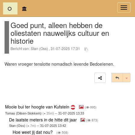
(current)
Toggl
navig
Goed punt, alleen hebben de
oliestaten nauwelijks cultuur en
historie
Bericht van: Stan (Oss) , 31-07-2025 17:31
Waren vroeger tenslotte nomadisch levende Bedoeïenen.
Tog
Mooie bui ter hoogte van Kufstein
(
995)
Tomas (Dilsen-Stokkem)
(
35m)
-- 31-07-2025 13:33
De laatste meters in de hitte dit jaar
(
873)
Stan (Oss)
(
7m)
-- 31-07-2025 13:42
Hoe weet jij dat nou?
(
508)