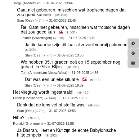
Jorge (Middelburg) -- 31-07-2025 13:44
Gaat niet gebeuren, misschien wat tropische dagen dat
zou goed kunnen
(
465)
Stan (Oss)
(
7m)
-- 31-07-2025 13:45
Re: Gaat niet gebeuren, misschien wat tropische dagen
dat zou goed kun
(
531)
Jelmer (Vlaardingen)
(
-2m)
-- 31-07-2025 13:49
Ja die kaarten zijn dit jaar al zoveel voorbij gekomen
(
340)
Stan (Oss)
(
7m)
-- 31-07-2025 13:53
We hebben 35,1 graden ooit op 15 september nog
gehad, in Gilze-Rijen.
(
191)
Tom (Amsterdam Nieuw-West) -- 31-07-2025 14:36
Dat was een unieke situatie
(
112)
Stan (Oss)
(
7m)
-- 31-07-2025 18:59
Het vliegtuig wordt ingestraald!
(
430)
Frank (Doetinchem)
(
14m)
-- 31-07-2025 13:52
Denk dat de lens vet of stoffig was
(
290)
Stan (Oss)
(
7m)
-- 31-07-2025 13:53
Hitte?
(
297)
Ronald (Groningen) -- 31-07-2025 13:58
Ja Basrah, Heet en Kut zijn de echte Babylonische
hittetempels
(
292)