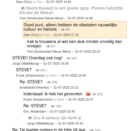
Stan (Oss)
(
7m)
-- 31-07-2025 14:01
Noord-Koeweit is een goede optie. Precies hetzelfde
klimaat als Basrah
Tom (Amsterdam Nieuw-West) -- 31-07-2025 14:38
Goed punt, alleen hebben de oliestaten nauwelijks
cultuur en historie
(
69)
Stan (Oss)
(
7m)
-- 31-07-2025 17:31
Irak is trouwens al wel een stuk minder onveilig dan
vroeger.
(
64)
Tom (Amsterdam Nieuw-West) -- 31-07-2025 20:14
STEVE!! Overdag ook nog!
(
382)
Jorge (Middelburg) -- 31-07-2025 14:39
STEVE?
(
291)
Frank (Doetinchem)
(
14m)
-- 31-07-2025 15:00
Re: STEVE?
(
226)
leviathanfd (Heerlen) -- 31-07-2025 15:13
Inderdaad: ik heb het gevonden
(
255)
Frank (Doetinchem)
(
14m)
-- 31-07-2025 15:37
Re: STEVE?
(
183)
Eric, Rotterdam -- 31-07-2025 15:40
Zou ik serieus zijn denk je.
Jorge (Middelburg) -- 31-07-2025 15:43
Re: De laatste meters in de hitte dit jaar
(
104)