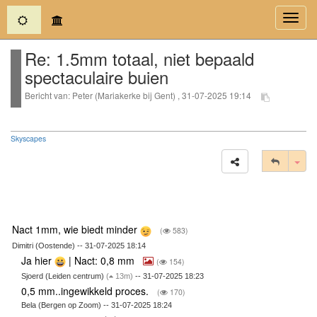
(current)
Toggl
navig
Re: 1.5mm totaal, niet bepaald
spectaculaire buien
Bericht van: Peter (Mariakerke bij Gent) , 31-07-2025 19:14
Skyscapes
Tog
Nact 1mm, wie biedt minder
(
583)
Dimitri (Oostende) -- 31-07-2025 18:14
Ja hier
| Nact: 0,8 mm
(
154)
Sjoerd (Leiden centrum)
(
13m)
-- 31-07-2025 18:23
0,5 mm..ingewikkeld proces.
(
170)
Bela (Bergen op Zoom) -- 31-07-2025 18:24