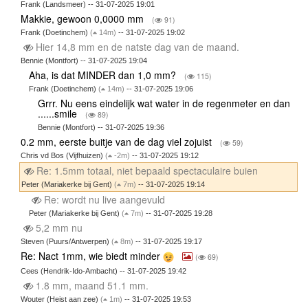
Frank (Landsmeer) -- 31-07-2025 19:01
Makkie, gewoon 0,0000 mm
(
91)
Frank (Doetinchem)
(
14m)
-- 31-07-2025 19:02
Hier 14,8 mm en de natste dag van de maand.
Bennie (Montfort) -- 31-07-2025 19:04
Aha, is dat MINDER dan 1,0 mm?
(
115)
Frank (Doetinchem)
(
14m)
-- 31-07-2025 19:06
Grrr. Nu eens eindelijk wat water in de regenmeter en dan
......smile
(
89)
Bennie (Montfort) -- 31-07-2025 19:36
0.2 mm, eerste buitje van de dag viel zojuist
(
59)
Chris vd Bos (Vijfhuizen)
(
-2m)
-- 31-07-2025 19:12
Re: 1.5mm totaal, niet bepaald spectaculaire buien
Peter (Mariakerke bij Gent)
(
7m)
-- 31-07-2025 19:14
Re: wordt nu live aangevuld
Peter (Mariakerke bij Gent)
(
7m)
-- 31-07-2025 19:28
5,2 mm nu
Steven (Puurs/Antwerpen)
(
8m)
-- 31-07-2025 19:17
Re: Nact 1mm, wie biedt minder
(
69)
Cees (Hendrik-Ido-Ambacht) -- 31-07-2025 19:42
1.8 mm, maand 51.1 mm.
Wouter (Heist aan zee)
(
1m)
-- 31-07-2025 19:53