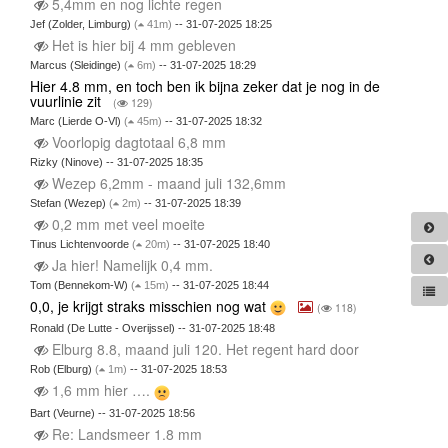
5,4mm en nog lichte regen
Jef (Zolder, Limburg)
(
41m)
-- 31-07-2025 18:25
Het is hier bij 4 mm gebleven
Marcus (Sleidinge)
(
6m)
-- 31-07-2025 18:29
Hier 4.8 mm, en toch ben ik bijna zeker dat je nog in de
vuurlinie zit
(
129)
Marc (Lierde O-Vl)
(
45m)
-- 31-07-2025 18:32
Voorlopig dagtotaal 6,8 mm
Rizky (Ninove) -- 31-07-2025 18:35
Wezep 6,2mm - maand juli 132,6mm
Stefan (Wezep)
(
2m)
-- 31-07-2025 18:39
0,2 mm met veel moeite
Tinus Lichtenvoorde
(
20m)
-- 31-07-2025 18:40
Ja hier! Namelijk 0,4 mm.
Tom (Bennekom-W)
(
15m)
-- 31-07-2025 18:44
0,0, je krijgt straks misschien nog wat
(
118)
Ronald (De Lutte - Overijssel) -- 31-07-2025 18:48
Elburg 8.8, maand juli 120. Het regent hard door
Rob (Elburg)
(
1m)
-- 31-07-2025 18:53
1,6 mm hier ….
Bart (Veurne) -- 31-07-2025 18:56
Re: Landsmeer 1.8 mm