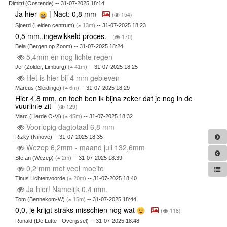
Dimitri (Oostende) -- 31-07-2025 18:14
Ja hier
| Nact: 0,8 mm
(
154)
Sjoerd (Leiden centrum)
(
13m)
-- 31-07-2025 18:23
0,5 mm..ingewikkeld proces.
(
170)
Bela (Bergen op Zoom) -- 31-07-2025 18:24
5,4mm en nog lichte regen
Jef (Zolder, Limburg)
(
41m)
-- 31-07-2025 18:25
Het is hier bij 4 mm gebleven
Marcus (Sleidinge)
(
6m)
-- 31-07-2025 18:29
Hier 4.8 mm, en toch ben ik bijna zeker dat je nog in de
vuurlinie zit
(
129)
Marc (Lierde O-Vl)
(
45m)
-- 31-07-2025 18:32
Voorlopig dagtotaal 6,8 mm
Rizky (Ninove) -- 31-07-2025 18:35
Wezep 6,2mm - maand juli 132,6mm
Stefan (Wezep)
(
2m)
-- 31-07-2025 18:39
0,2 mm met veel moeite
Tinus Lichtenvoorde
(
20m)
-- 31-07-2025 18:40
Ja hier! Namelijk 0,4 mm.
Tom (Bennekom-W)
(
15m)
-- 31-07-2025 18:44
0,0, je krijgt straks misschien nog wat
(
118)
Ronald (De Lutte - Overijssel) -- 31-07-2025 18:48