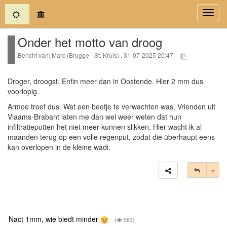
(current)
Toggl
navig
Onder het motto van droog
Bericht van: Marc (Brugge - St. Kruis) , 31-07-2025 20:47
Droger, droogst. Enfin meer dan in Oostende. Hier 2 mm dus
voorlopig.
Armoe troef dus. Wat een beetje te verwachten was. Vrienden uit
Vlaams-Brabant laten me dan wel weer weten dat hun
infiltratieputten het niet meer kunnen slikken. Hier wacht ik al
maanden terug op een volle regenput, zodat die überhaupt eens
kan overlopen in de kleine wadi.
Tog
Nact 1mm, wie biedt minder
(
583)