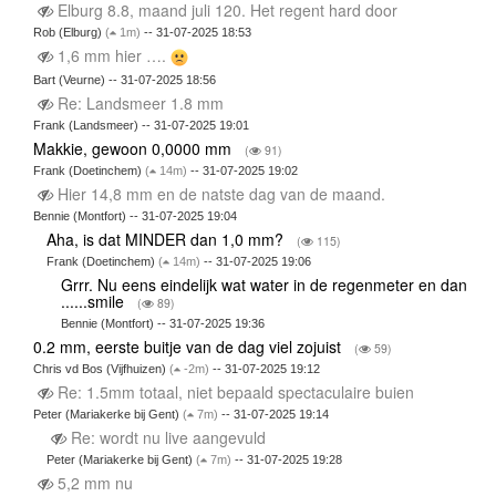
Elburg 8.8, maand juli 120. Het regent hard door
Rob (Elburg)
(
1m)
-- 31-07-2025 18:53
1,6 mm hier ….
Bart (Veurne) -- 31-07-2025 18:56
Re: Landsmeer 1.8 mm
Frank (Landsmeer) -- 31-07-2025 19:01
Makkie, gewoon 0,0000 mm
(
91)
Frank (Doetinchem)
(
14m)
-- 31-07-2025 19:02
Hier 14,8 mm en de natste dag van de maand.
Bennie (Montfort) -- 31-07-2025 19:04
Aha, is dat MINDER dan 1,0 mm?
(
115)
Frank (Doetinchem)
(
14m)
-- 31-07-2025 19:06
Grrr. Nu eens eindelijk wat water in de regenmeter en dan
......smile
(
89)
Bennie (Montfort) -- 31-07-2025 19:36
0.2 mm, eerste buitje van de dag viel zojuist
(
59)
Chris vd Bos (Vijfhuizen)
(
-2m)
-- 31-07-2025 19:12
Re: 1.5mm totaal, niet bepaald spectaculaire buien
Peter (Mariakerke bij Gent)
(
7m)
-- 31-07-2025 19:14
Re: wordt nu live aangevuld
Peter (Mariakerke bij Gent)
(
7m)
-- 31-07-2025 19:28
5,2 mm nu