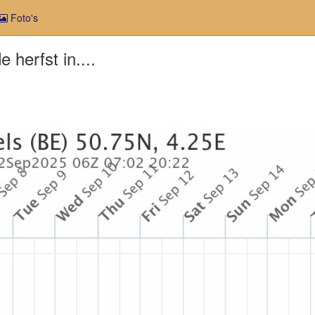
Foto's
herfst in....