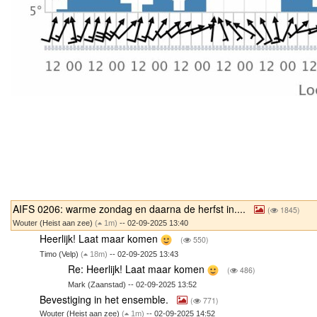
AIFS 0206: warme zondag en daarna de herfst in....
(
1845)
Wouter (Heist aan zee)
(
1m)
-- 02-09-2025 13:40
Heerlijk! Laat maar komen
(
550)
Timo (Velp)
(
18m)
-- 02-09-2025 13:43
Re: Heerlijk! Laat maar komen
(
486)
Mark (Zaanstad) -- 02-09-2025 13:52
Bevestiging in het ensemble.
(
771)
Wouter (Heist aan zee)
(
1m)
-- 02-09-2025 14:52