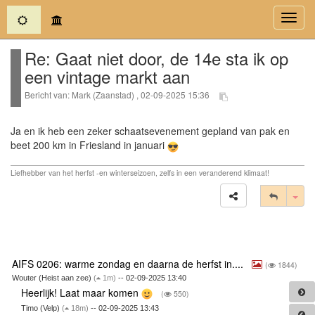
(current)
Toggl
navig
Re: Gaat niet door, de 14e sta ik op
een vintage markt aan
Bericht van: Mark (Zaanstad) , 02-09-2025 15:36
Ja en ik heb een zeker schaatsevenement gepland van pak en
beet 200 km in Friesland in januari
Liefhebber van het herfst -en winterseizoen, zelfs in een veranderend klimaat!
Tog
AIFS 0206: warme zondag en daarna de herfst in....
(
1844)
Wouter (Heist aan zee)
(
1m)
-- 02-09-2025 13:40
Heerlijk! Laat maar komen
(
550)
Timo (Velp)
(
18m)
-- 02-09-2025 13:43