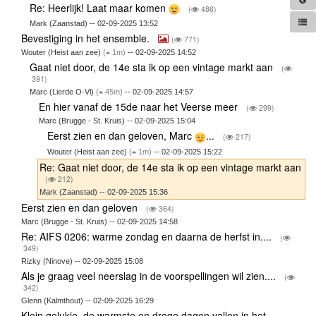
Re: Heerlijk! Laat maar komen
(
486)
Mark (Zaanstad) -- 02-09-2025 13:52
Bevestiging in het ensemble.
(
771)
Wouter (Heist aan zee)
(
1m)
-- 02-09-2025 14:52
Gaat niet door, de 14e sta ik op een vintage markt aan
(
391)
Marc (Lierde O-Vl)
(
45m)
-- 02-09-2025 14:57
En hier vanaf de 15de naar het Veerse meer
(
299)
Marc (Brugge - St. Kruis) -- 02-09-2025 15:04
Eerst zien en dan geloven, Marc
...
(
217)
Wouter (Heist aan zee)
(
1m)
-- 02-09-2025 15:22
Re: Gaat niet door, de 14e sta ik op een vintage markt aan
(
212)
Mark (Zaanstad) -- 02-09-2025 15:36
Eerst zien en dan geloven
(
364)
Marc (Brugge - St. Kruis) -- 02-09-2025 14:58
Re: AIFS 0206: warme zondag en daarna de herfst in....
(
349)
Rizky (Ninove) -- 02-09-2025 15:08
Als je graag veel neerslag in de voorspellingen wil zien....
(
342)
Glenn (Kalmthout) -- 02-09-2025 16:29
Klein gelukje, de warmste en droge dagen vallen in het