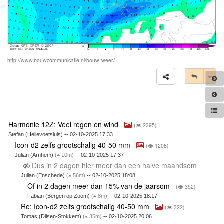
http://www.bouwcommunicatie.nl/bouw-weer/
Tog
Harmonie 12Z: Veel regen en wind
(
2395)
Stefan (Hellevoetsluis) -- 02-10-2025 17:33
Icon-d2 zelfs grootschalig 40-50 mm
(
1206)
Julian (Arnhem)
(
10m)
-- 02-10-2025 17:37
Dus in 2 dagen hier meer dan een halve maandsom
Julian (Enschede)
(
56m)
-- 02-10-2025 18:08
Of in 2 dagen meer dan 15% van de jaarsom
(
352)
Fabian (Bergen op Zoom)
(
8m)
-- 02-10-2025 18:17
Re: Icon-d2 zelfs grootschalig 40-50 mm
(
322)
Tomas (Dilsen-Stokkem)
(
35m)
-- 02-10-2025 20:06