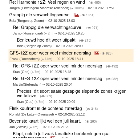
Re: Harmonie 12Z: Veel regen en wind
(
485)
Jurgen (Erwetegem-Vlaamse Ardennen)
(
100m)
-- 02-10-2025 17:51
Grappig die verwachtingscurve.
(
1051)
Bela (Bergen op Zoom) -- 02-10-2025 18:03
Re: Grappig die verwachtingscurve.
(
271)
Jarno (Roosendaal)
(
2m)
-- 02-10-2025 19:25
Benieuwd hoe dit weer uitpakt
(
215)
Bela (Bergen op Zoom) -- 02-10-2025 20:00
GFS-12Z oper weer veel minder neerslag
(
923)
Frank (Doetinchem)
(
14m)
-- 02-10-2025 18:41
Re: GFS-12Z oper weer veel minder neerslag
(
492)
Stan (Oss)
(
7m)
-- 02-10-2025 18:48
Re: GFS-12Z oper weer veel minder neerslag
(
282)
Martijn(Stellendam) -- 02-10-2025 20:04
Precies, dit soort saaie gezapige slepende zones krijgen
we talloze
(
309)
Stan (Oss)
(
7m)
-- 02-10-2025 20:09
Flink koufront in de ochtend zaterdag
(
316)
Ronald (De Lutte - Overijssel) -- 02-10-2025 21:12
Bovenste kaart lijkt wel een juli kaart.
(
263)
Jan (Zwolle)
(
1m)
-- 02-10-2025 21:29
Klopt, ook in juli vaak fanatieke berekeningen qua