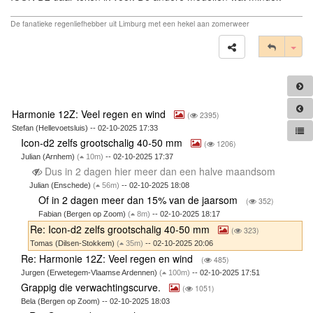
De fanatieke regenliefhebber uit Limburg met een hekel aan zomerweer
Tog
Harmonie 12Z: Veel regen en wind
(
2395)
Stefan (Hellevoetsluis) -- 02-10-2025 17:33
Icon-d2 zelfs grootschalig 40-50 mm
(
1206)
Julian (Arnhem)
(
10m)
-- 02-10-2025 17:37
Dus in 2 dagen hier meer dan een halve maandsom
Julian (Enschede)
(
56m)
-- 02-10-2025 18:08
Of in 2 dagen meer dan 15% van de jaarsom
(
352)
Fabian (Bergen op Zoom)
(
8m)
-- 02-10-2025 18:17
Re: Icon-d2 zelfs grootschalig 40-50 mm
(
323)
Tomas (Dilsen-Stokkem)
(
35m)
-- 02-10-2025 20:06
Re: Harmonie 12Z: Veel regen en wind
(
485)
Jurgen (Erwetegem-Vlaamse Ardennen)
(
100m)
-- 02-10-2025 17:51
Grappig die verwachtingscurve.
(
1051)
Bela (Bergen op Zoom) -- 02-10-2025 18:03