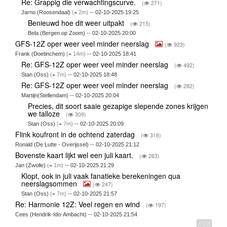
Re: Grappig die verwachtingscurve.
(
271)
Jarno (Roosendaal)
(
2m)
-- 02-10-2025 19:25
Benieuwd hoe dit weer uitpakt
(
215)
Bela (Bergen op Zoom) -- 02-10-2025 20:00
GFS-12Z oper weer veel minder neerslag
(
923)
Frank (Doetinchem)
(
14m)
-- 02-10-2025 18:41
Re: GFS-12Z oper weer veel minder neerslag
(
492)
Stan (Oss)
(
7m)
-- 02-10-2025 18:48
Re: GFS-12Z oper weer veel minder neerslag
(
282)
Martijn(Stellendam) -- 02-10-2025 20:04
Precies, dit soort saaie gezapige slepende zones krijgen
we talloze
(
309)
Stan (Oss)
(
7m)
-- 02-10-2025 20:09
Flink koufront in de ochtend zaterdag
(
316)
Ronald (De Lutte - Overijssel) -- 02-10-2025 21:12
Bovenste kaart lijkt wel een juli kaart.
(
263)
Jan (Zwolle)
(
1m)
-- 02-10-2025 21:29
Klopt, ook in juli vaak fanatieke berekeningen qua
neerslagsommen
(
247)
Stan (Oss)
(
7m)
-- 02-10-2025 21:57
Re: Harmonie 12Z: Veel regen en wind
(
197)
Cees (Hendrik-Ido-Ambacht) -- 02-10-2025 21:54