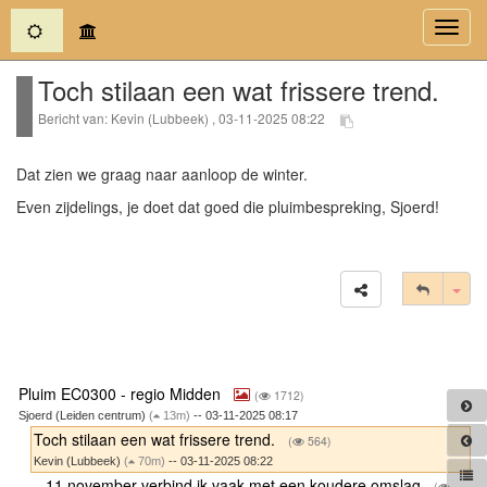
(current)
Toggl
navig
Toch stilaan een wat frissere trend.
Bericht van: Kevin (Lubbeek) , 03-11-2025 08:22
Dat zien we graag naar aanloop de winter.
Even zijdelings, je doet dat goed die pluimbespreking, Sjoerd!
Tog
Pluim EC0300 - regio Midden
(
1712)
Sjoerd (Leiden centrum)
(
13m)
-- 03-11-2025 08:17
Toch stilaan een wat frissere trend.
(
564)
Kevin (Lubbeek)
(
70m)
-- 03-11-2025 08:22
11 november verbind ik vaak met een koudere omslag
(