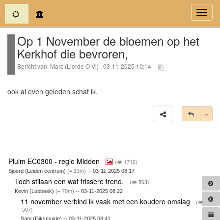
(current)
Toggl
navig
Op 1 November de bloemen op het
Kerkhof die bevroren,
Bericht van: Marc (Lierde O-Vl) , 03-11-2025 10:14
ook al even geleden schat ik.
Tog
Pluim EC0300 - regio Midden
(
1712)
Sjoerd (Leiden centrum)
(
13m)
-- 03-11-2025 08:17
Toch stilaan een wat frissere trend.
(
563)
Kevin (Lubbeek)
(
70m)
-- 03-11-2025 08:22
11 november verbind ik vaak met een koudere omslag
(
597)
Sam (Diksmuide) -- 03-11-2025 08:41