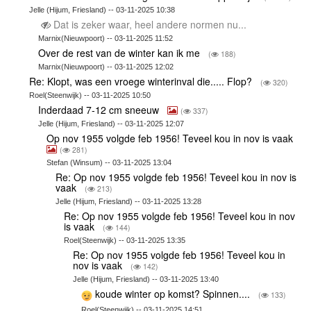
Jelle (Hijum, Friesland) -- 03-11-2025 10:38
Dat is zeker waar, heel andere normen nu...
Marnix(Nieuwpoort) -- 03-11-2025 11:52
Over de rest van de winter kan ik me
(
188)
Marnix(Nieuwpoort) -- 03-11-2025 12:02
Re: Klopt, was een vroege winterinval die..... Flop?
(
320)
Roel(Steenwijk) -- 03-11-2025 10:50
Inderdaad 7-12 cm sneeuw
(
337)
Jelle (Hijum, Friesland) -- 03-11-2025 12:07
Op nov 1955 volgde feb 1956! Teveel kou in nov is vaak
(
281)
Stefan (Winsum) -- 03-11-2025 13:04
Re: Op nov 1955 volgde feb 1956! Teveel kou in nov is
vaak
(
213)
Jelle (Hijum, Friesland) -- 03-11-2025 13:28
Re: Op nov 1955 volgde feb 1956! Teveel kou in nov
is vaak
(
144)
Roel(Steenwijk) -- 03-11-2025 13:35
Re: Op nov 1955 volgde feb 1956! Teveel kou in
nov is vaak
(
142)
Jelle (Hijum, Friesland) -- 03-11-2025 13:40
koude winter op komst? Spinnen....
(
133)
Roel(Steenwijk) -- 03-11-2025 14:51