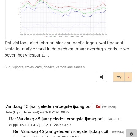
Dat viel toen eind februari hier een beetje tegen, wel frequent
lichte tot matige vorst in de nachten, maar overdag steeds te ver
boven het vriespunt.....
Sun, slippers, crows, cacti, cicades, camels and sandals.
Tog
Vandaag 45 jaar geleden vroegste ijsdag ooit
(
1635)
Jelle (Hijum, Friesland) -- 03-11-2025 08:27
Re: Vandaag 45 jaar geleden vroegste ijsdag ooit
(
801)
Seppie (Buren GLD.) -- 03-11-2025 08:49
Re: Vandaag 45 jaar geleden vroegste ijsdag ooit
(
653)