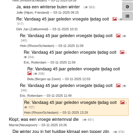
Hein (Rhoon/Schiedam) -- 03-11-2025 09:09
Ja, was een winterse buien winter
(
563)
Jelle (Hijum, Friesland) -- 03-11-2025 09:15
Re: Vandaag 45 jaar geleden vroegste ijsdag ooit
(
517)
Dirk Jan (Zaltbommel) -- 03-11-2025 10:31
Re: Vandaag 45 jaar geleden vroegste ijsdag ooit
(
340)
Hein (Rhoon/Schiedam) -- 03-11-2025 11:09
Re: Vandaag 45 jaar geleden vroegste ijsdag ooit
(
234)
Eric, Rotterdam -- 03-11-2025 11:59
Re: Vandaag 45 jaar geleden vroegste ijsdag ooit
(
208)
Bela (Bergen op Zoom) -- 03-11-2025 12:03
Re: Vandaag 45 jaar geleden vroegste ijsdag ooit
(
246)
Eric, Rotterdam -- 03-11-2025 11:49
Re: Vandaag 45 jaar geleden vroegste ijsdag ooit
(
157)
Hein (Rhoon/Schiedam) -- 03-11-2025 13:29
Klopt, was een vroege winterinval die
(
451)
Marnix(Nieuwpoort) -- 03-11-2025 10:26
Die winter zou in het huidige klimaat een topper zijn
(
376)