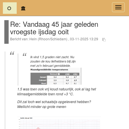
(current)
Toggl
navig
Re: Vandaag 45 jaar geleden
vroegste ijsdag ooit
Bericht van: Hein (Rhoon/Schiedam) , 03-11-2025 13:29
Ik vind 1,5 graden niet zacht. Nu
zouden de kou liefhebbers blij zijn
met zo'n februari gemiddelde.
1.5 was toen ook vrij koud natuurlijk, ook al lag het
klimaatgemiddelde toen rond +3 °C.
Dit zal toch wel schaatsijs opgeleverd hebben?
Wellicht minder op grote meren