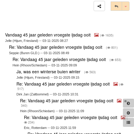
Tog
Vandaag 45 jaar geleden vroegste ijsdag ooit
(
1635)
Jelle (Hijum, Friesland) -- 03-11-2025 08:27
Re: Vandaag 45 jaar geleden vroegste ijsdag ooit
(
801)
Seppie (Buren GLD.) -- 03-11-2025 08:49
Re: Vandaag 45 jaar geleden vroegste ijsdag ooit
(
653)
Hein (Rhoon/Schiedam) -- 03-11-2025 09:09
Ja, was een winterse buien winter
(
563)
Jelle (Hijum, Friesland) -- 03-11-2025 09:15
Re: Vandaag 45 jaar geleden vroegste ijsdag ooit
(
517)
Dirk Jan (Zaltbommel) -- 03-11-2025 10:31
Re: Vandaag 45 jaar geleden vroegste ijsdag ooit
(
340)
Hein (Rhoon/Schiedam) -- 03-11-2025 11:09
Re: Vandaag 45 jaar geleden vroegste ijsdag ooit
(
234)
Eric, Rotterdam -- 03-11-2025 11:59