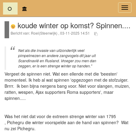
(current)
Toggl
navig
koude winter op komst? Spinnen....
Bericht van: Roel(Steenwijk) , 03-11-2025 14:51
Net als die invasie van uitzonderlijk veel
pimpelmezen en andere zangvogels dit jaar uit
Scandinavië en Rusland. Vroeger zou men dan
zeggen, er is een strenge winter op handen."
Vergeet de spinnen niet. Wat een ellende met die 'beesten'
momenteel. Ik heb al wat spinnen 'opgezogen met de stofzuiger.
Brrrr. Ik ben bijna nergens bang voor. Niet voor slangen, muizen,
ratten, wespen, Ajax supporters Roma supporters', maar
spinnen.....
Was het niet dat voor de extreem strenge winter van 1795
, Pichegru die winter voorspelde aan de hand van spinnen? Wat
nu zei Pichegru.