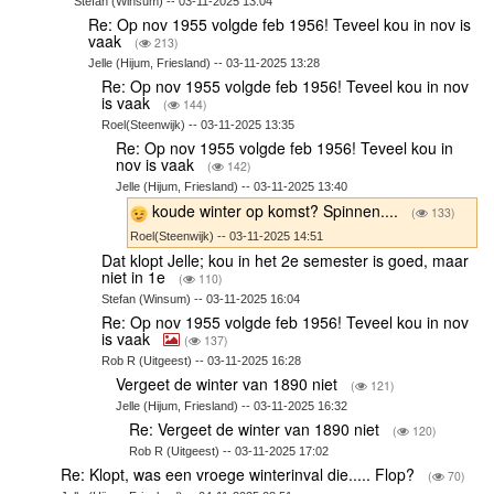
Stefan (Winsum) -- 03-11-2025 13:04
Re: Op nov 1955 volgde feb 1956! Teveel kou in nov is
vaak
(
213)
Jelle (Hijum, Friesland) -- 03-11-2025 13:28
Re: Op nov 1955 volgde feb 1956! Teveel kou in nov
is vaak
(
144)
Roel(Steenwijk) -- 03-11-2025 13:35
Re: Op nov 1955 volgde feb 1956! Teveel kou in
nov is vaak
(
142)
Jelle (Hijum, Friesland) -- 03-11-2025 13:40
koude winter op komst? Spinnen....
(
133)
Roel(Steenwijk) -- 03-11-2025 14:51
Dat klopt Jelle; kou in het 2e semester is goed, maar
niet in 1e
(
110)
Stefan (Winsum) -- 03-11-2025 16:04
Re: Op nov 1955 volgde feb 1956! Teveel kou in nov
is vaak
(
137)
Rob R (Uitgeest) -- 03-11-2025 16:28
Vergeet de winter van 1890 niet
(
121)
Jelle (Hijum, Friesland) -- 03-11-2025 16:32
Re: Vergeet de winter van 1890 niet
(
120)
Rob R (Uitgeest) -- 03-11-2025 17:02
Re: Klopt, was een vroege winterinval die..... Flop?
(
70)