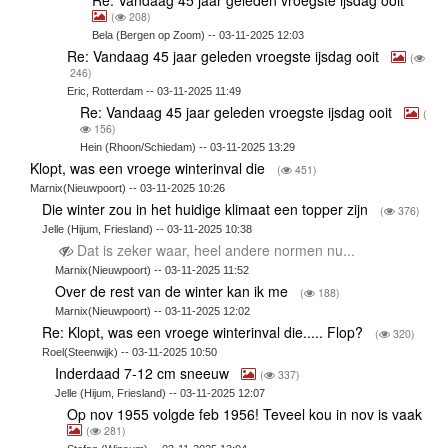
Re: Vandaag 45 jaar geleden vroegste ijsdag ooit
(
208)
Bela (Bergen op Zoom) -- 03-11-2025 12:03
Re: Vandaag 45 jaar geleden vroegste ijsdag ooit
(
246)
Eric, Rotterdam -- 03-11-2025 11:49
Re: Vandaag 45 jaar geleden vroegste ijsdag ooit
(
156)
Hein (Rhoon/Schiedam) -- 03-11-2025 13:29
Klopt, was een vroege winterinval die
(
451)
Marnix(Nieuwpoort) -- 03-11-2025 10:26
Die winter zou in het huidige klimaat een topper zijn
(
376)
Jelle (Hijum, Friesland) -- 03-11-2025 10:38
Dat is zeker waar, heel andere normen nu...
Marnix(Nieuwpoort) -- 03-11-2025 11:52
Over de rest van de winter kan ik me
(
188)
Marnix(Nieuwpoort) -- 03-11-2025 12:02
Re: Klopt, was een vroege winterinval die..... Flop?
(
320)
Roel(Steenwijk) -- 03-11-2025 10:50
Inderdaad 7-12 cm sneeuw
(
337)
Jelle (Hijum, Friesland) -- 03-11-2025 12:07
Op nov 1955 volgde feb 1956! Teveel kou in nov is vaak
(
281)