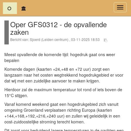
(current)
Toggl
navig
Oper GFS0312 - de opvallende
zaken
Bericht van: Sjoerd (Leiden centrum) , 03-11-2025 18:53
Meest opvallende de komende tijd: hogedruk gaat ons weer
bepalen
Komende dagen (kaarten +24,+48 en +72 uur) zorgt een
langzaam naar het oosten wegtrekkend hogedrukgebied er voor
dat wij met een zuidelijke aanvoer te maken krijgen.
Hierdoor zal de maximum temperatuur tot rond of iets boven de
15°C stijgen.
Vanaf komend weekend gaat een hogedrukgebied zich vanuit
omgeving Groenland verplaatsen richting Europa (kaarten
+144,+168,+192,+216,+240 uur) en zullen wij geleidelijk in een
oost-zuidoostelijke stroming terecht komen.
Dit zorgt voor beduidend lagere temperaturen in de nachten een