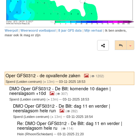
Weerpoll
|
Weerwoord voetbalpool
|
8 jaar GFS data
|
Mijn verhaal
|
ik ben anders,
maar ook ik mag er zijn
Tog
Oper GFS0312 - de opvallende zaken
(
1202)
Sjoerd (Leiden centrum)
(
13m)
-- 03-11-2025 18:53
DMO Oper GFS0312 - De Bilt: komende 10 dagen |
neerslagsom +10d
(
307)
Sjoerd (Leiden centrum)
(
13m)
-- 03-11-2025 18:53
DMO Oper GFS0312 - De Bilt: dag 11 en verder |
neerslagsom hele run
(
282)
Sjoerd (Leiden centrum)
(
13m)
-- 03-11-2025 18:54
Re: DMO Oper GFS0312 - De Bilt: dag 11 en verder |
neerslagsom hele ru
(
114)
Hein (Rhoon/Schiedam) -- 03-11-2025 21:20