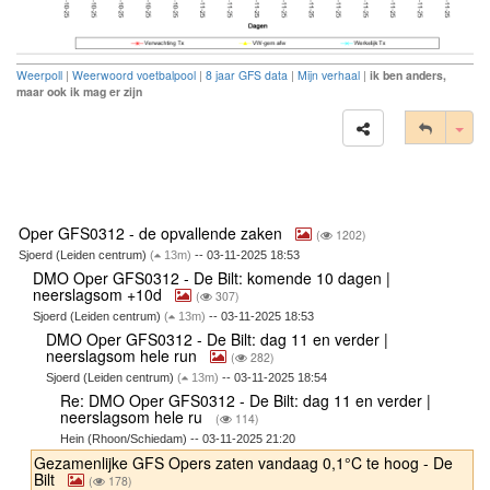
Weerpoll
|
Weerwoord voetbalpool
|
8 jaar GFS data
|
Mijn verhaal
|
ik ben anders,
maar ook ik mag er zijn
Tog
Oper GFS0312 - de opvallende zaken
(
1202)
Sjoerd (Leiden centrum)
(
13m)
-- 03-11-2025 18:53
DMO Oper GFS0312 - De Bilt: komende 10 dagen |
neerslagsom +10d
(
307)
Sjoerd (Leiden centrum)
(
13m)
-- 03-11-2025 18:53
DMO Oper GFS0312 - De Bilt: dag 11 en verder |
neerslagsom hele run
(
282)
Sjoerd (Leiden centrum)
(
13m)
-- 03-11-2025 18:54
Re: DMO Oper GFS0312 - De Bilt: dag 11 en verder |
neerslagsom hele ru
(
114)
Hein (Rhoon/Schiedam) -- 03-11-2025 21:20
Gezamenlijke GFS Opers zaten vandaag 0,1°C te hoog - De
Bilt
(
178)