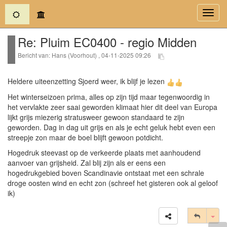
(current)
Toggl
navig
Re: Pluim EC0400 - regio Midden
Bericht van: Hans (Voorhout) , 04-11-2025 09:26
Heldere uiteenzetting Sjoerd weer, ik blijf je lezen
Het winterseizoen prima, alles op zijn tijd maar tegenwoordig in
het vervlakte zeer saai geworden klimaat hier dit deel van Europa
lijkt grijs miezerig stratusweer gewoon standaard te zijn
geworden. Dag in dag uit grijs en als je echt geluk hebt even een
streepje zon maar de boel blijft gewoon potdicht.
Hogedruk steevast op de verkeerde plaats met aanhoudend
aanvoer van grijsheid. Zal blij zijn als er eens een
hogedrukgebied boven Scandinavie ontstaat met een schrale
droge oosten wind en echt zon (schreef het gisteren ook al geloof
ik)
Tog