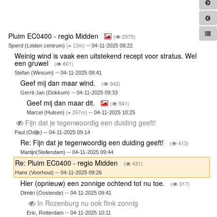
Pluim EC0400 - regio Midden
(
2575)
Sjoerd (Leiden centrum)
(
13m)
-- 04-11-2025 08:22
Weinig wind is vaak een uitstekend recept voor stratus. Wel
een gruwel
(
601)
Stefan (Winsum) -- 04-11-2025 08:41
Geef mij dan maar wind.
(
342)
Gerrit-Jan (Dokkum) -- 04-11-2025 09:33
Geef mij dan maar dit.
(
541)
Marcel (Hulsen)
(
267m)
-- 04-11-2025 10:25
Fijn dat je tegenwoordig een duiding geeft!
Paul (Odijk) -- 04-11-2025 09:14
Re: Fijn dat je tegenwoordig een duiding geeft!
(
413)
Martijn(Stellendam) -- 04-11-2025 09:44
Re: Pluim EC0400 - regio Midden
(
431)
Hans (Voorhout) -- 04-11-2025 09:26
Hier (opnieuw) een zonnige ochtend tot nu toe.
(
317)
Dimitri (Oostende) -- 04-11-2025 09:41
In Rozenburg nu ook flink zonnig
Eric, Rotterdam -- 04-11-2025 10:11