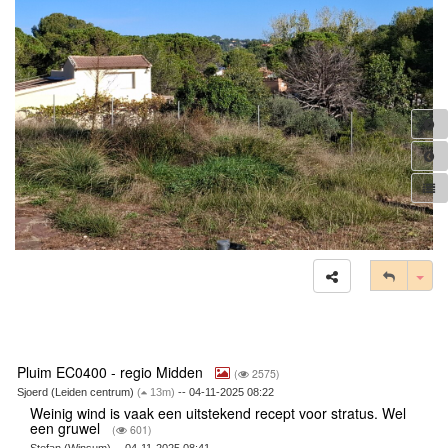
Tog
Pluim EC0400 - regio Midden
(
2575)
Sjoerd (Leiden centrum)
(
13m)
-- 04-11-2025 08:22
Weinig wind is vaak een uitstekend recept voor stratus. Wel
een gruwel
(
601)
Stefan (Winsum) -- 04-11-2025 08:41