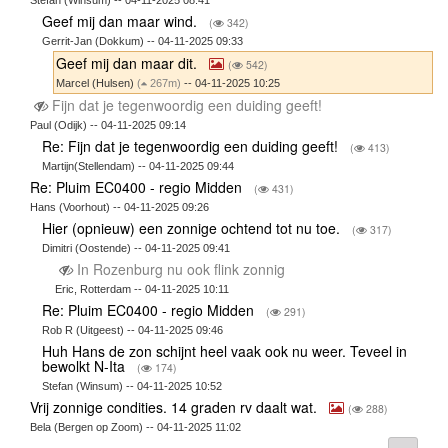
Geef mij dan maar wind.
(
342)
Gerrit-Jan (Dokkum) -- 04-11-2025 09:33
Geef mij dan maar dit.
(
542)
Marcel (Hulsen)
(
267m)
-- 04-11-2025 10:25
Fijn dat je tegenwoordig een duiding geeft!
Paul (Odijk) -- 04-11-2025 09:14
Re: Fijn dat je tegenwoordig een duiding geeft!
(
413)
Martijn(Stellendam) -- 04-11-2025 09:44
Re: Pluim EC0400 - regio Midden
(
431)
Hans (Voorhout) -- 04-11-2025 09:26
Hier (opnieuw) een zonnige ochtend tot nu toe.
(
317)
Dimitri (Oostende) -- 04-11-2025 09:41
In Rozenburg nu ook flink zonnig
Eric, Rotterdam -- 04-11-2025 10:11
Re: Pluim EC0400 - regio Midden
(
291)
Rob R (Uitgeest) -- 04-11-2025 09:46
Huh Hans de zon schijnt heel vaak ook nu weer. Teveel in
bewolkt N-Ita
(
174)
Stefan (Winsum) -- 04-11-2025 10:52
Vrij zonnige condities. 14 graden rv daalt wat.
(
288)
Bela (Bergen op Zoom) -- 04-11-2025 11:02