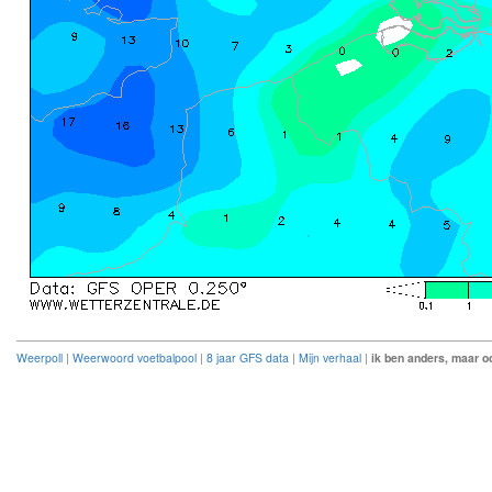
Weerpoll
|
Weerwoord voetbalpool
|
8 jaar GFS data
|
Mijn verhaal
|
ik ben anders, maar oo