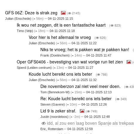
GFS 06Z: Deze is strak zeg
(
2145)
Julian (Enschede)
(
56m)
-- 04-11-2025 11:15
Ik wou net zeggen, dit is een fantastische kaart
(
823)
Timo (Velp)
(
18m)
-- 04-11-2025 11:18
Voor hier is het allemaal te vroeg
(
626)
Julian (Enschede)
(
56m)
-- 04-11-2025 11:22
Niks te vroeg; het is pakken wat je pakken kan!
Frank (Doetinchem)
(
14m)
-- 04-11-2025 11:47
Oper GFS0406 - bevestiging van wat vorige run liet zien
(
Sjoerd (Leiden centrum)
(
13m)
-- 04-11-2025 11:27
Koude lucht bereikt ons iets beter
(
786)
Julian (Enschede)
(
56m)
-- 04-11-2025 11:32
Die novemberzon zal niet veel meer doen.
(
43
Tom (Bennekom-W)
(
15m)
-- 04-11-2025 12:13
Re: Koude lucht bereikt ons iets beter
(
349)
Steven (Gavere)
(
10m)
-- 04-11-2025 12:26
Lid 9 is zeker straf.
(
749)
Justin (noordeloos)
(
-2m)
-- 04-11-2025 12:48
idd, al zou een laag boven Spanje als trekpa
Eric, Rotterdam -- 04-11-2025 12:59