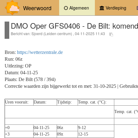
Weerwoord
(current)
Algemeen
Verdieping
DMO Oper GFS0406 - De Bilt: komend
Bericht van: Sjoerd (Leiden centrum) , 04-11-2025 11:43
Bron:
https://wetterzentrale.de
Run: 06z
Uitlezing: OP
Datum: 04-11-25
Plaats: De Bilt (578 / 394)
Correctie waarden zijn bijgewerkt tot en met: 31-10-2025 | Gebruikte
Uren vooruit:
Datum:
Tijdstip:
Temp. cat. (°C):
Temp. cat. (°
+0
04-11-25
06z
9-12
+3
04-11-25
09z
12-15