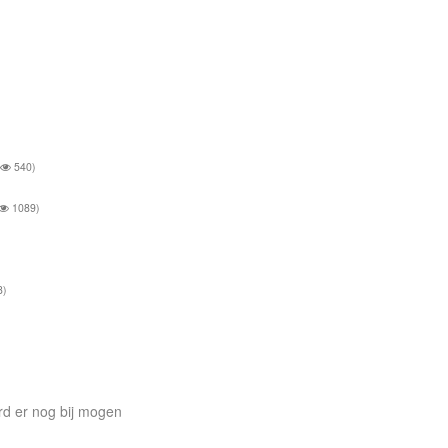
(
540)
1089)
8)
ard er nog bij mogen