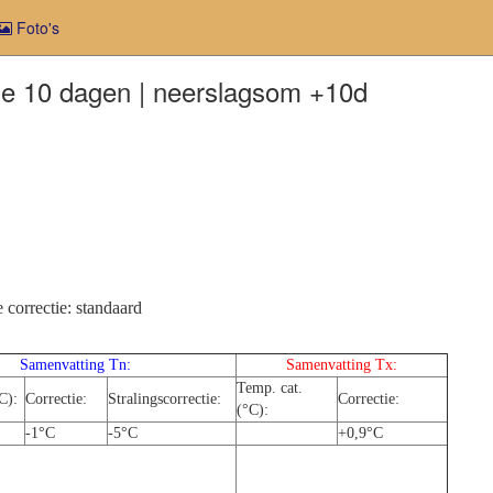
Foto's
e 10 dagen | neerslagsom +10d
 correctie: standaard
Samenvatting Tn:
Samenvatting Tx:
Temp. cat.
C):
Correctie:
Stralingscorrectie:
Correctie:
(°C):
-1°C
-5°C
+0,9°C