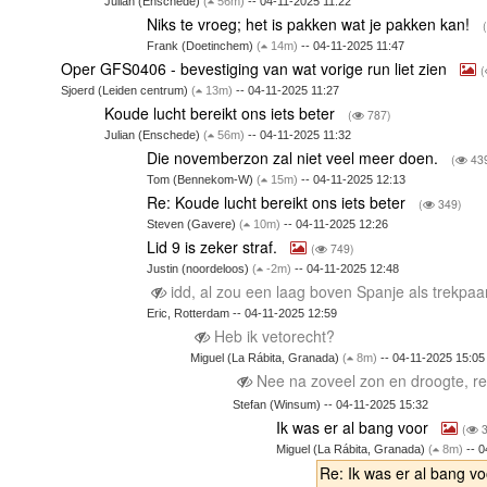
Julian (Enschede)
(
56m)
-- 04-11-2025 11:22
Niks te vroeg; het is pakken wat je pakken kan!
Frank (Doetinchem)
(
14m)
-- 04-11-2025 11:47
Oper GFS0406 - bevestiging van wat vorige run liet zien
(
Sjoerd (Leiden centrum)
(
13m)
-- 04-11-2025 11:27
Koude lucht bereikt ons iets beter
(
787)
Julian (Enschede)
(
56m)
-- 04-11-2025 11:32
Die novemberzon zal niet veel meer doen.
(
43
Tom (Bennekom-W)
(
15m)
-- 04-11-2025 12:13
Re: Koude lucht bereikt ons iets beter
(
349)
Steven (Gavere)
(
10m)
-- 04-11-2025 12:26
Lid 9 is zeker straf.
(
749)
Justin (noordeloos)
(
-2m)
-- 04-11-2025 12:48
idd, al zou een laag boven Spanje als trekpa
Eric, Rotterdam -- 04-11-2025 12:59
Heb ik vetorecht?
Miguel (La Rábita, Granada)
(
8m)
-- 04-11-2025 15:05
Nee na zoveel zon en droogte, res
Stefan (Winsum) -- 04-11-2025 15:32
Ik was er al bang voor
(
3
Miguel (La Rábita, Granada)
(
8m)
-- 0
Re: Ik was er al bang v