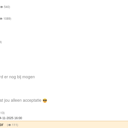
(
540)
1089)
9)
ard er nog bij mogen
t jou alleen acceptatie
13)
4-11-2025 16:00
oor
(
111)