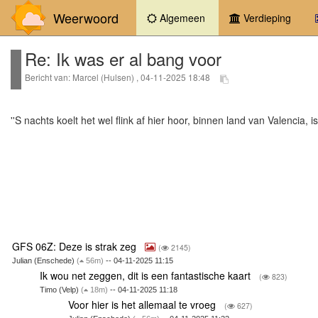
Weerwoord
(current)
Algemeen
Verdieping
Re: Ik was er al bang voor
Bericht van: Marcel (Hulsen) , 04-11-2025 18:48
''S nachts koelt het wel flink af hier hoor, binnen land van Valencia, is
GFS 06Z: Deze is strak zeg
(
2145)
Julian (Enschede)
(
56m)
-- 04-11-2025 11:15
Ik wou net zeggen, dit is een fantastische kaart
(
823)
Timo (Velp)
(
18m)
-- 04-11-2025 11:18
Voor hier is het allemaal te vroeg
(
627)