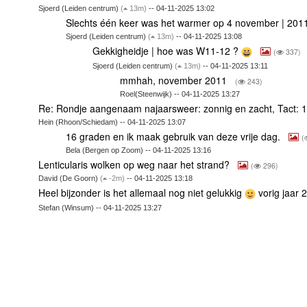
Sjoerd (Leiden centrum)
(
13m)
-- 04-11-2025 13:02
Slechts één keer was het warmer op 4 november | 201
Sjoerd (Leiden centrum)
(
13m)
-- 04-11-2025 13:08
Gekkigheidje | hoe was W11-12 ?
(
337)
Sjoerd (Leiden centrum)
(
13m)
-- 04-11-2025 13:11
mmhah, november 2011
(
243)
Roel(Steenwijk) -- 04-11-2025 13:27
Re: Rondje aangenaam najaarsweer: zonnig en zacht, Tact:
Hein (Rhoon/Schiedam) -- 04-11-2025 13:07
16 graden en ik maak gebruik van deze vrije dag.
(
Bela (Bergen op Zoom) -- 04-11-2025 13:16
Lenticularis wolken op weg naar het strand?
(
296)
David (De Goorn)
(
-2m)
-- 04-11-2025 13:18
Heel bijzonder is het allemaal nog niet gelukkig
vorig jaar 
Stefan (Winsum) -- 04-11-2025 13:27