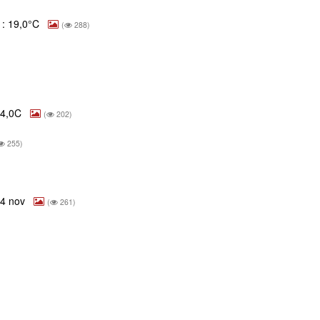
1: 19,0°C
(
288)
 14,0C
(
202)
255)
24 nov
(
261)