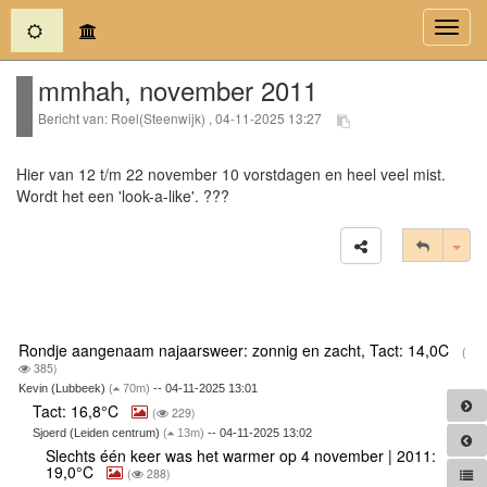
(current)
Toggl
navig
mmhah, november 2011
Bericht van: Roel(Steenwijk) , 04-11-2025 13:27
Hier van 12 t/m 22 november 10 vorstdagen en heel veel mist.
Wordt het een 'look-a-like'. ???
Tog
Rondje aangenaam najaarsweer: zonnig en zacht, Tact: 14,0C
(
385)
Kevin (Lubbeek)
(
70m)
-- 04-11-2025 13:01
Tact: 16,8°C
(
229)
Sjoerd (Leiden centrum)
(
13m)
-- 04-11-2025 13:02
Slechts één keer was het warmer op 4 november | 2011:
19,0°C
(
288)