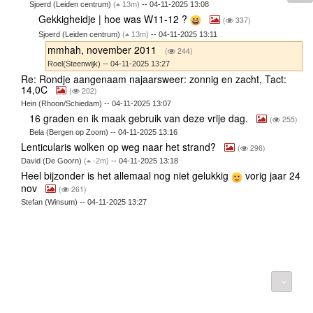
Sjoerd (Leiden centrum)
(
13m)
-- 04-11-2025 13:08
Gekkigheidje | hoe was W11-12 ?
(
337)
Sjoerd (Leiden centrum)
(
13m)
-- 04-11-2025 13:11
mmhah, november 2011
(
244)
Roel(Steenwijk) -- 04-11-2025 13:27
Re: Rondje aangenaam najaarsweer: zonnig en zacht, Tact:
14,0C
(
202)
Hein (Rhoon/Schiedam) -- 04-11-2025 13:07
16 graden en ik maak gebruik van deze vrije dag.
(
255)
Bela (Bergen op Zoom) -- 04-11-2025 13:16
Lenticularis wolken op weg naar het strand?
(
296)
David (De Goorn)
(
-2m)
-- 04-11-2025 13:18
Heel bijzonder is het allemaal nog niet gelukkig
vorig jaar 24
nov
(
261)
Stefan (Winsum) -- 04-11-2025 13:27