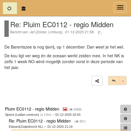
(current)
Toggl
navig
Re: Pluim EC0112 - regio Midden
Bericht van: Jef (Zolder, Limburg) , 01-12-2025 21:58
De Barentszee is nog ijsvrij, op 1 december. Dan weet je het wel.
De kou ligt ver weg én de oceaan werkt zelden mee. In het NK is
zelfs 1 week NO-wind mogelijk zonder vorst in deze periode van
het jaar.
Tog
Pluim EC0112 - regio Midden
(
2069)
Sjoerd (Leiden centrum)
(
13m)
-- 01-12-2025 20:43
Re: Pluim EC0112 - regio Midden
(
551)
Edward(Zwijndrecht NL) -- 01-12-2025 21:19