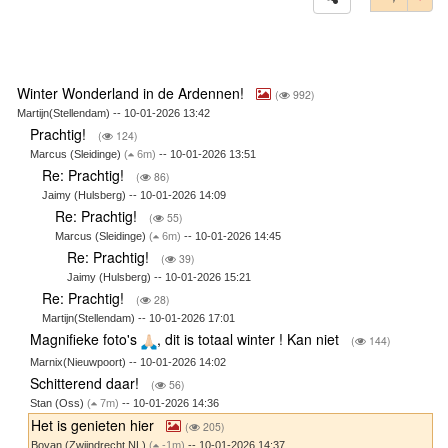
Winter Wonderland in de Ardennen!
(
992)
Martijn(Stellendam) -- 10-01-2026 13:42
Prachtig!
(
124)
Marcus (Sleidinge)
(
6m)
-- 10-01-2026 13:51
Re: Prachtig!
(
86)
Jaimy (Hulsberg) -- 10-01-2026 14:09
Re: Prachtig!
(
55)
Marcus (Sleidinge)
(
6m)
-- 10-01-2026 14:45
Re: Prachtig!
(
39)
Jaimy (Hulsberg) -- 10-01-2026 15:21
Re: Prachtig!
(
28)
Martijn(Stellendam) -- 10-01-2026 17:01
Magnifieke foto's
, dit is totaal winter ! Kan niet
(
144)
Marnix(Nieuwpoort) -- 10-01-2026 14:02
Schitterend daar!
(
56)
Stan (Oss)
(
7m)
-- 10-01-2026 14:36
Het is genieten hier
(
205)
Boyan (Zwijndrecht NL)
(
-1m)
-- 10-01-2026 14:37