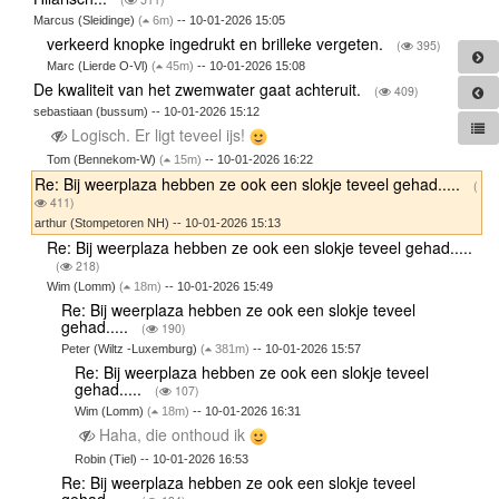
Marcus (Sleidinge)
(
6m)
-- 10-01-2026 15:05
verkeerd knopke ingedrukt en brilleke vergeten.
(
395)
Marc (Lierde O-Vl)
(
45m)
-- 10-01-2026 15:08
De kwaliteit van het zwemwater gaat achteruit.
(
409)
sebastiaan (bussum) -- 10-01-2026 15:12
Logisch. Er ligt teveel ijs!
Tom (Bennekom-W)
(
15m)
-- 10-01-2026 16:22
Re: Bij weerplaza hebben ze ook een slokje teveel gehad.....
(
411)
arthur (Stompetoren NH) -- 10-01-2026 15:13
Re: Bij weerplaza hebben ze ook een slokje teveel gehad.....
(
218)
Wim (Lomm)
(
18m)
-- 10-01-2026 15:49
Re: Bij weerplaza hebben ze ook een slokje teveel
gehad.....
(
190)
Peter (Wiltz -Luxemburg)
(
381m)
-- 10-01-2026 15:57
Re: Bij weerplaza hebben ze ook een slokje teveel
gehad.....
(
107)
Wim (Lomm)
(
18m)
-- 10-01-2026 16:31
Haha, die onthoud ik
Robin (Tiel) -- 10-01-2026 16:53
Re: Bij weerplaza hebben ze ook een slokje teveel