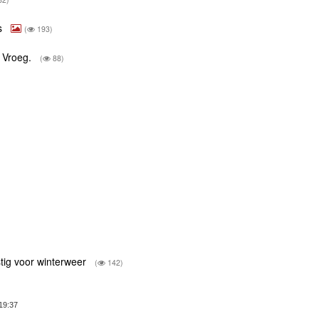
s
(
193)
. Vroeg.
(
88)
stig voor winterweer
(
142)
19:37