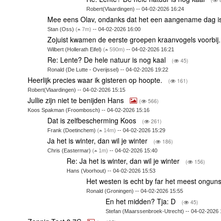
Robert(Vlaardingen) -- 04-02-2026 16:24
Mee eens Olav, ondanks dat het een aangename dag i
Stan (Oss)
(
7m)
-- 04-02-2026 16:00
Zojuist kwamen de eerste groepen kraanvogels voorbij
Wilbert (Hollerath Eifel)
(
590m)
-- 04-02-2026 16:21
Re: Lente? De hele natuur is nog kaal
(
45)
Ronald (De Lutte - Overijssel) -- 04-02-2026 19:22
Heerlijk precies waar ik gisteren op hoopte.
(
161)
Robert(Vlaardingen) -- 04-02-2026 15:15
Jullie zijn niet te benijden Hans
(
566)
Koos Spakman (Froombosch) -- 04-02-2026 15:16
Dat is zelfbescherming Koos
(
261)
Frank (Doetinchem)
(
14m)
-- 04-02-2026 15:29
Ja het is winter, dan wil je winter
(
186)
Chris (Eastermar)
(
1m)
-- 04-02-2026 15:40
Re: Ja het is winter, dan wil je winter
(
156)
Hans (Voorhout) -- 04-02-2026 15:53
Het westen is echt by far het meest ongun
Ronald (Groningen) -- 04-02-2026 15:55
En het midden? Tja: D
(
45)
Stefan (Maarssenbroek-Utrecht) -- 04-02-2026 