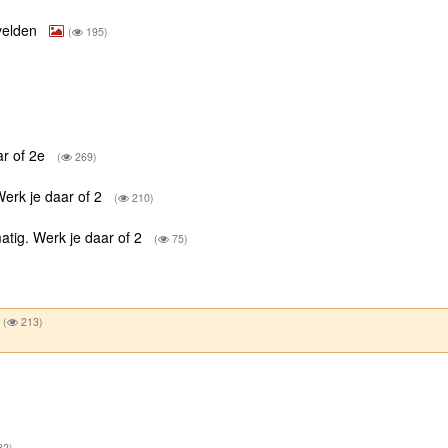
 velden
(
195)
aar of 2e
(
269)
 Werk je daar of 2
(
210)
lmatig. Werk je daar of 2
(
75)
(
213)
82)