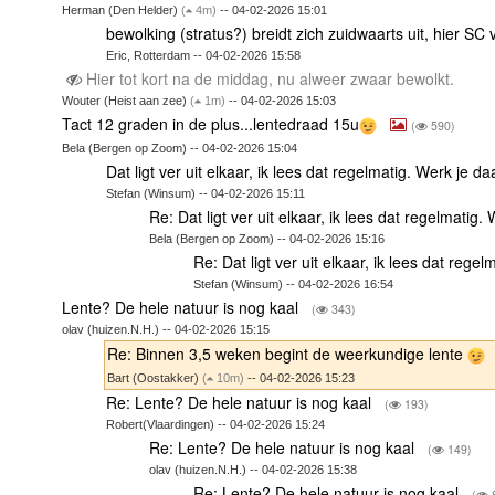
Herman (Den Helder)
(
4m)
-- 04-02-2026 15:01
bewolking (stratus?) breidt zich zuidwaarts uit, hier SC
Eric, Rotterdam -- 04-02-2026 15:58
Hier tot kort na de middag, nu alweer zwaar bewolkt.
Wouter (Heist aan zee)
(
1m)
-- 04-02-2026 15:03
Tact 12 graden in de plus...lentedraad 15u
(
590)
Bela (Bergen op Zoom) -- 04-02-2026 15:04
Dat ligt ver uit elkaar, ik lees dat regelmatig. Werk je d
Stefan (Winsum) -- 04-02-2026 15:11
Re: Dat ligt ver uit elkaar, ik lees dat regelmatig.
Bela (Bergen op Zoom) -- 04-02-2026 15:16
Re: Dat ligt ver uit elkaar, ik lees dat rege
Stefan (Winsum) -- 04-02-2026 16:54
Lente? De hele natuur is nog kaal
(
343)
olav (huizen.N.H.) -- 04-02-2026 15:15
Re: Binnen 3,5 weken begint de weerkundige lente
Bart (Oostakker)
(
10m)
-- 04-02-2026 15:23
Re: Lente? De hele natuur is nog kaal
(
193)
Robert(Vlaardingen) -- 04-02-2026 15:24
Re: Lente? De hele natuur is nog kaal
(
149)
olav (huizen.N.H.) -- 04-02-2026 15:38
Re: Lente? De hele natuur is nog kaal
(