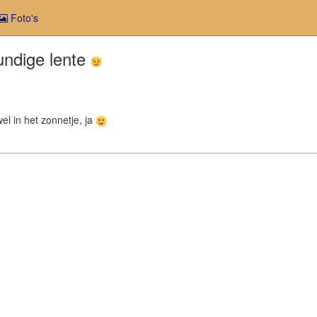
Foto's
undige lente
wel in het zonnetje, ja