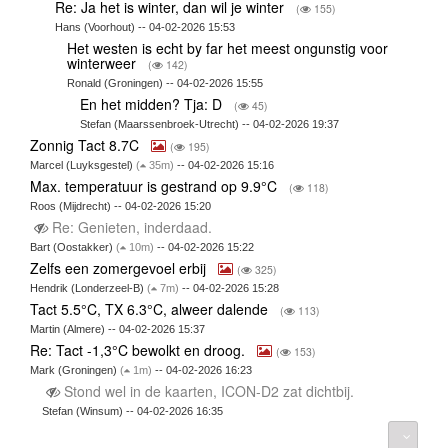
Re: Ja het is winter, dan wil je winter
(
155)
Hans (Voorhout) -- 04-02-2026 15:53
Het westen is echt by far het meest ongunstig voor
winterweer
(
142)
Ronald (Groningen) -- 04-02-2026 15:55
En het midden? Tja: D
(
45)
Stefan (Maarssenbroek-Utrecht) -- 04-02-2026 19:37
Zonnig Tact 8.7C
(
195)
Marcel (Luyksgestel)
(
35m)
-- 04-02-2026 15:16
Max. temperatuur is gestrand op 9.9°C
(
118)
Roos (Mijdrecht) -- 04-02-2026 15:20
Re: Genieten, inderdaad.
Bart (Oostakker)
(
10m)
-- 04-02-2026 15:22
Zelfs een zomergevoel erbij
(
325)
Hendrik (Londerzeel-B)
(
7m)
-- 04-02-2026 15:28
Tact 5.5°C, TX 6.3°C, alweer dalende
(
113)
Martin (Almere) -- 04-02-2026 15:37
Re: Tact -1,3°C bewolkt en droog.
(
153)
Mark (Groningen)
(
1m)
-- 04-02-2026 16:23
Stond wel in de kaarten, ICON-D2 zat dichtbij.
Stefan (Winsum) -- 04-02-2026 16:35