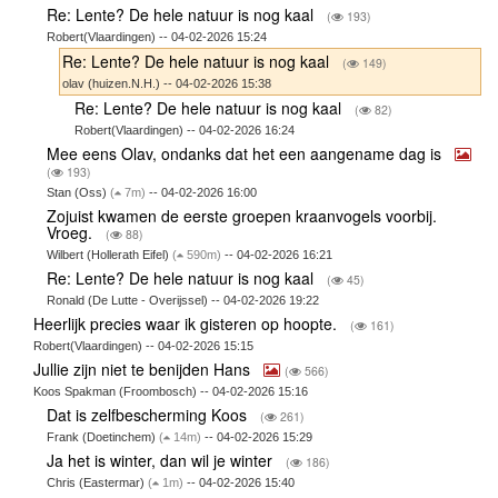
Re: Lente? De hele natuur is nog kaal
(
193)
Robert(Vlaardingen) -- 04-02-2026 15:24
Re: Lente? De hele natuur is nog kaal
(
149)
olav (huizen.N.H.) -- 04-02-2026 15:38
Re: Lente? De hele natuur is nog kaal
(
82)
Robert(Vlaardingen) -- 04-02-2026 16:24
Mee eens Olav, ondanks dat het een aangename dag is
(
193)
Stan (Oss)
(
7m)
-- 04-02-2026 16:00
Zojuist kwamen de eerste groepen kraanvogels voorbij.
Vroeg.
(
88)
Wilbert (Hollerath Eifel)
(
590m)
-- 04-02-2026 16:21
Re: Lente? De hele natuur is nog kaal
(
45)
Ronald (De Lutte - Overijssel) -- 04-02-2026 19:22
Heerlijk precies waar ik gisteren op hoopte.
(
161)
Robert(Vlaardingen) -- 04-02-2026 15:15
Jullie zijn niet te benijden Hans
(
566)
Koos Spakman (Froombosch) -- 04-02-2026 15:16
Dat is zelfbescherming Koos
(
261)
Frank (Doetinchem)
(
14m)
-- 04-02-2026 15:29
Ja het is winter, dan wil je winter
(
186)
Chris (Eastermar)
(
1m)
-- 04-02-2026 15:40