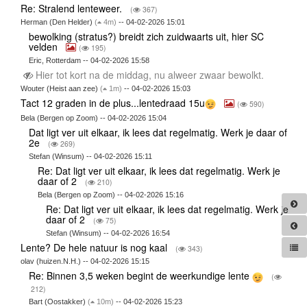
Re: Stralend lenteweer.
(
367)
Herman (Den Helder)
(
4m)
-- 04-02-2026 15:01
bewolking (stratus?) breidt zich zuidwaarts uit, hier SC
velden
(
195)
Eric, Rotterdam -- 04-02-2026 15:58
Hier tot kort na de middag, nu alweer zwaar bewolkt.
Wouter (Heist aan zee)
(
1m)
-- 04-02-2026 15:03
Tact 12 graden in de plus...lentedraad 15u
(
590)
Bela (Bergen op Zoom) -- 04-02-2026 15:04
Dat ligt ver uit elkaar, ik lees dat regelmatig. Werk je daar of
2e
(
269)
Stefan (Winsum) -- 04-02-2026 15:11
Re: Dat ligt ver uit elkaar, ik lees dat regelmatig. Werk je
daar of 2
(
210)
Bela (Bergen op Zoom) -- 04-02-2026 15:16
Re: Dat ligt ver uit elkaar, ik lees dat regelmatig. Werk je
daar of 2
(
75)
Stefan (Winsum) -- 04-02-2026 16:54
Lente? De hele natuur is nog kaal
(
343)
olav (huizen.N.H.) -- 04-02-2026 15:15
Re: Binnen 3,5 weken begint de weerkundige lente
(
212)
Bart (Oostakker)
(
10m)
-- 04-02-2026 15:23