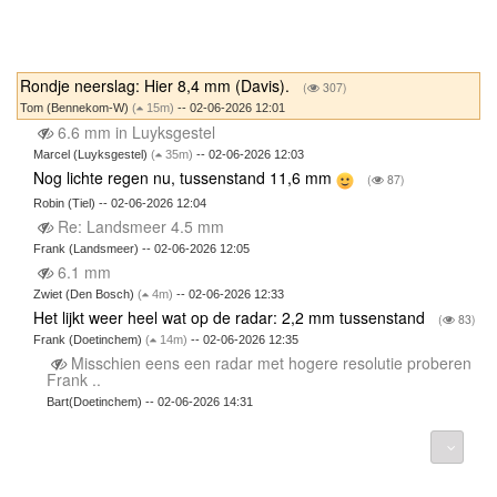
Rondje neerslag: Hier 8,4 mm (Davis).
(
307)
Tom (Bennekom-W)
(
15m)
-- 02-06-2026 12:01
6.6 mm in Luyksgestel
Marcel (Luyksgestel)
(
35m)
-- 02-06-2026 12:03
Nog lichte regen nu, tussenstand 11,6 mm
(
87)
Robin (Tiel) -- 02-06-2026 12:04
Re: Landsmeer 4.5 mm
Frank (Landsmeer) -- 02-06-2026 12:05
6.1 mm
Zwiet (Den Bosch)
(
4m)
-- 02-06-2026 12:33
Het lijkt weer heel wat op de radar: 2,2 mm tussenstand
(
83)
Frank (Doetinchem)
(
14m)
-- 02-06-2026 12:35
Misschien eens een radar met hogere resolutie proberen
Frank ..
Bart(Doetinchem) -- 02-06-2026 14:31