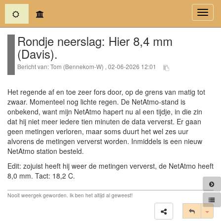
(current)
Toggl
navig
Rondje neerslag: Hier 8,4 mm
(Davis).
Bericht van: Tom (Bennekom-W) , 02-06-2026 12:01
Het regende af en toe zeer fors door, op de grens van matig tot
zwaar. Momenteel nog lichte regen. De NetAtmo-stand is
onbekend, want mijn NetAtmo hapert nu al een tijdje, in die zin
dat hij niet meer iedere tien minuten de data ververst. Er gaan
geen metingen verloren, maar soms duurt het wel zes uur
alvorens de metingen ververst worden. Inmiddels is een nieuw
NetAtmo station besteld.
Edit: zojuist heeft hij weer de metingen ververst, de NetAtmo heeft
8,0 mm. Tact: 18,2 C.
Nooit weergek geworden. Ik ben het altijd al geweest!
Tog