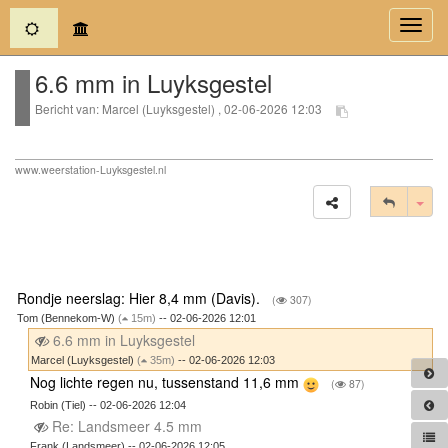
(current)
Toggl
navig
6.6 mm in Luyksgestel
Bericht van: Marcel (Luyksgestel) , 02-06-2026 12:03
www.weerstation-Luyksgestel.nl
Tog
Rondje neerslag: Hier 8,4 mm (Davis).
(
307)
Tom (Bennekom-W)
(
15m)
-- 02-06-2026 12:01
6.6 mm in Luyksgestel
Marcel (Luyksgestel)
(
35m)
-- 02-06-2026 12:03
Nog lichte regen nu, tussenstand 11,6 mm
(
87)
Robin (Tiel) -- 02-06-2026 12:04
Re: Landsmeer 4.5 mm
Frank (Landsmeer) -- 02-06-2026 12:05