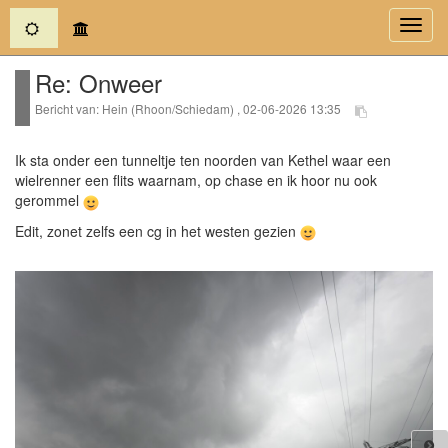
(current)
Toggl
navig
Re: Onweer
Bericht van: Hein (Rhoon/Schiedam) , 02-06-2026 13:35
Ik sta onder een tunneltje ten noorden van Kethel waar een
wielrenner een flits waarnam, op chase en ik hoor nu ook
gerommel
Edit, zonet zelfs een cg in het westen gezien