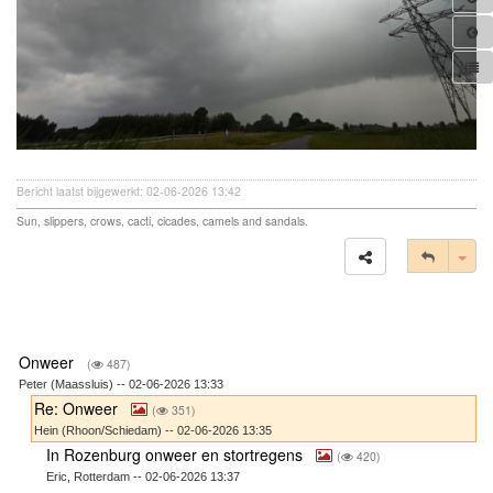
Bericht laatst bijgewerkt: 02-06-2026 13:42
Sun, slippers, crows, cacti, cicades, camels and sandals.
Tog
Onweer
(
487)
Peter (Maassluis) -- 02-06-2026 13:33
Re: Onweer
(
351)
Hein (Rhoon/Schiedam) -- 02-06-2026 13:35
In Rozenburg onweer en stortregens
(
420)
Eric, Rotterdam -- 02-06-2026 13:37