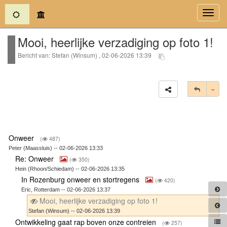
(current)
Toggl
navig
Mooi, heerlijke verzadiging op foto 1!
Bericht van: Stefan (Winsum) , 02-06-2026 13:39
Tog
Onweer
(
487)
Peter (Maassluis) -- 02-06-2026 13:33
Re: Onweer
(
350)
Hein (Rhoon/Schiedam) -- 02-06-2026 13:35
In Rozenburg onweer en stortregens
(
420)
Eric, Rotterdam -- 02-06-2026 13:37
Mooi, heerlijke verzadiging op foto 1!
Stefan (Winsum) -- 02-06-2026 13:39
Ontwikkeling gaat rap boven onze contreien
(
257)