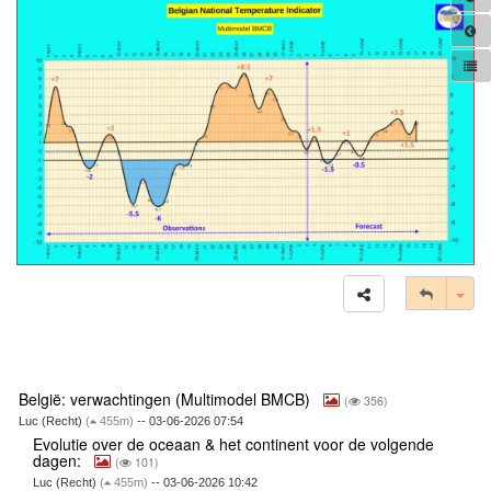
Tog
België: verwachtingen (Multimodel BMCB)
(
356)
Luc (Recht)
(
455m)
-- 03-06-2026 07:54
Evolutie over de oceaan & het continent voor de volgende
dagen:
(
101)
Luc (Recht)
(
455m)
-- 03-06-2026 10:42