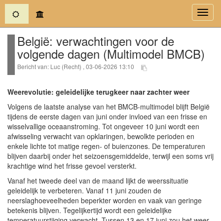
(current)
Toggl
navig
België: verwachtingen voor de
volgende dagen (Multimodel BMCB)
Bericht van: Luc (Recht) , 03-06-2026 13:10
Weerevolutie: geleidelijke terugkeer naar zachter weer
Volgens de laatste analyse van het BMCB-multimodel blijft België
tijdens de eerste dagen van juni onder invloed van een frisse en
wisselvallige oceaanstroming. Tot ongeveer 10 juni wordt een
afwisseling verwacht van opklaringen, bewolkte perioden en
enkele lichte tot matige regen- of buienzones. De temperaturen
blijven daarbij onder het seizoensgemiddelde, terwijl een soms vrij
krachtige wind het frisse gevoel versterkt.
Vanaf het tweede deel van de maand lijkt de weerssituatie
geleidelijk te verbeteren. Vanaf 11 juni zouden de
neerslaghoeveelheden beperkter worden en vaak van geringe
betekenis blijven. Tegelijkertijd wordt een geleidelijke
temperatuurstijging verwacht. Tussen 13 en 17 juni zou het weer