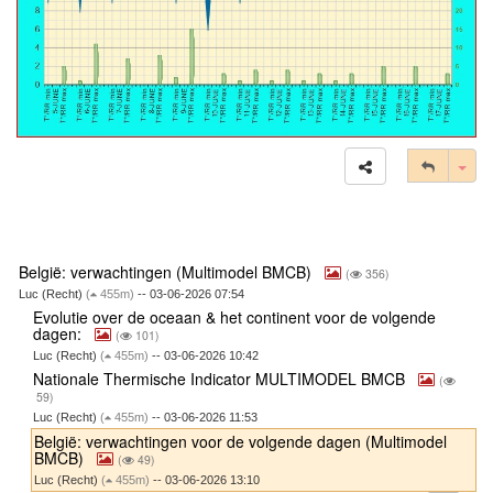
Tog
België: verwachtingen (Multimodel BMCB)
(
356)
Luc (Recht)
(
455m)
-- 03-06-2026 07:54
Evolutie over de oceaan & het continent voor de volgende
dagen:
(
101)
Luc (Recht)
(
455m)
-- 03-06-2026 10:42
Nationale Thermische Indicator MULTIMODEL BMCB
(
59)
Luc (Recht)
(
455m)
-- 03-06-2026 11:53
België: verwachtingen voor de volgende dagen (Multimodel
BMCB)
(
49)
Luc (Recht)
(
455m)
-- 03-06-2026 13:10