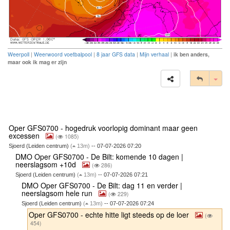
Weerpoll
|
Weerwoord voetbalpool
|
8 jaar GFS data
|
Mijn verhaal
|
ik ben anders,
maar ook ik mag er zijn
Tog
Oper GFS0700 - hogedruk voorlopig dominant maar geen
excessen
(
1085)
Sjoerd (Leiden centrum)
(
13m)
-- 07-07-2026 07:20
DMO Oper GFS0700 - De Bilt: komende 10 dagen |
neerslagsom +10d
(
286)
Sjoerd (Leiden centrum)
(
13m)
-- 07-07-2026 07:21
DMO Oper GFS0700 - De Bilt: dag 11 en verder |
neerslagsom hele run
(
229)
Sjoerd (Leiden centrum)
(
13m)
-- 07-07-2026 07:24
Oper GFS0700 - echte hitte ligt steeds op de loer
(
454)