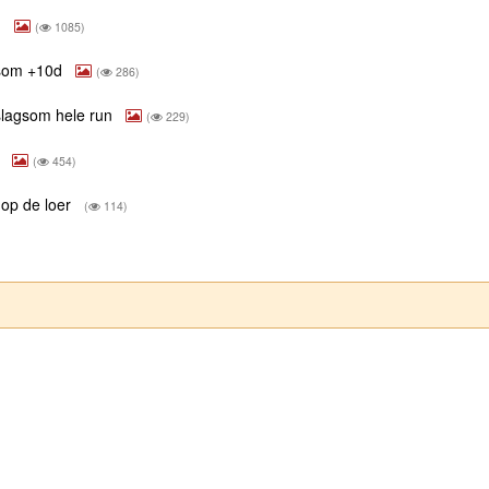
n
(
1085)
gsom +10d
(
286)
slagsom hele run
(
229)
r
(
454)
 op de loer
(
114)