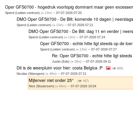
Oper GFS0700 - hogedruk voorlopig dominant maar geen excesse
Sjoerd (Leiden centrum)
(
13m)
-- 07-07-2026 07:20
DMO Oper GFS0700 - De Bilt: komende 10 dagen | neersla
Sjoerd (Leiden centrum)
(
13m)
-- 07-07-2026 07:21
DMO Oper GFS0700 - De Bilt: dag 11 en verder | neer
Sjoerd (Leiden centrum)
(
13m)
-- 07-07-2026 07:24
Oper GFS0700 - echte hitte ligt steeds op de loe
Sjoerd (Leiden centrum)
(
13m)
-- 07-07-2026 07:27
Re: Oper GFS0700 - echte hitte ligt steeds
Justin (Ede)
(
28m)
-- 07-07-2026 09:11
Dit is de weerpluim voor hier: costa Belgica :P
(
835)
Nicolas (Waregem)
(
48m)
-- 07-07-2026 07:21
Mijlenver niet onder 25°
(
167)
Nick (Boutersem)
(
66m)
-- 07-07-2026 10:04