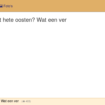
Foto's
t hete oosten? Wat een ver
? Wat een ver
(
403)