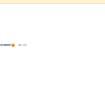
n onweer
(
105)