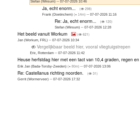
Stefan (Winsum) -- 07-07-2026 10:46
Ja, echt enorm...
(
298)
Frank (Doetinchem)
(
14m)
-- 07-07-2026 11:16
Re: Ja, echt enorm...
(
120)
Stefan (Winsum) -- 07-07-2026 12:28
Het beeld vanuit Workum
(
621)
Jan (Workum, FRL) -- 07-07-2026 10:34
Vergelijkbaar beeld hier, vooral vliegtuigstrepen
Eric, Rotterdam -- 07-07-2026 11:42
Heuse herfstdag hier met een tact van 10,4 graden, regen e
Erik Jan (Bada-Torsby-Zweden)
(
80m)
-- 07-07-2026 13:06
Re: Castellanus richting noorden.
(
31)
Gerrit (Wormerveer) -- 07-07-2026 17:32