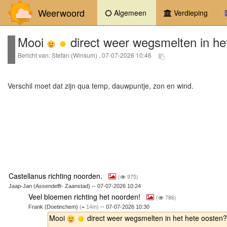
Weerwoord
(current)
Algemeen
Verdieping
Mooi
direct weer wegsmelten in he
Bericht van: Stefan (Winsum) , 07-07-2026 10:46
Verschil moet dat zijn qua temp, dauwpuntje, zon en wind.
Castellanus richting noorden.
(
975)
Jaap-Jan (Assendelft- Zaanstad) -- 07-07-2026 10:24
Veel bloemen richting het noorden!
(
786)
Frank (Doetinchem)
(
14m)
-- 07-07-2026 10:30
Mooi
direct weer wegsmelten in het hete oosten