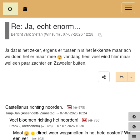
(current)
Toggl
navig
Re: Ja, echt enorm...
Bericht van: Stefan (Winsum) , 07-07-2026 12:28
Ja dat is het zeker, ergens er tussenin is het lekkerste maar ach
we doen het er maar mee
vandaag heel veel wind hier maar
wel een paar zachter en Zzwoeler buiten.
Tog
Castellanus richting noorden.
(
975)
Jaap-Jan (Assendelft- Zaanstad) -- 07-07-2026 10:24
Veel bloemen richting het noorden!
(
786)
Frank (Doetinchem)
(
14m)
-- 07-07-2026 10:30
Mooi
direct weer wegsmelten in het hete oosten? Wat
een ver
(
403)