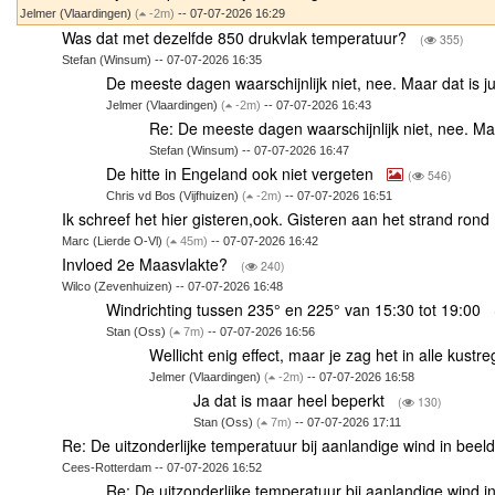
Jelmer (Vlaardingen)
(
-2m)
-- 07-07-2026 16:29
Was dat met dezelfde 850 drukvlak temperatuur?
(
355)
Stefan (Winsum) -- 07-07-2026 16:35
De meeste dagen waarschijnlijk niet, nee. Maar dat is ju
Jelmer (Vlaardingen)
(
-2m)
-- 07-07-2026 16:43
Re: De meeste dagen waarschijnlijk niet, nee. Maa
Stefan (Winsum) -- 07-07-2026 16:47
De hitte in Engeland ook niet vergeten
(
546)
Chris vd Bos (Vijfhuizen)
(
-2m)
-- 07-07-2026 16:51
Ik schreef het hier gisteren,ook. Gisteren aan het strand ron
Marc (Lierde O-Vl)
(
45m)
-- 07-07-2026 16:42
Invloed 2e Maasvlakte?
(
240)
Wilco (Zevenhuizen) -- 07-07-2026 16:48
Windrichting tussen 235° en 225° van 15:30 tot 19:00
Stan (Oss)
(
7m)
-- 07-07-2026 16:56
Wellicht enig effect, maar je zag het in alle kustre
Jelmer (Vlaardingen)
(
-2m)
-- 07-07-2026 16:58
Ja dat is maar heel beperkt
(
130)
Stan (Oss)
(
7m)
-- 07-07-2026 17:11
Re: De uitzonderlijke temperatuur bij aanlandige wind in beel
Cees-Rotterdam -- 07-07-2026 16:52
Re: De uitzonderlijke temperatuur bij aanlandige wind i