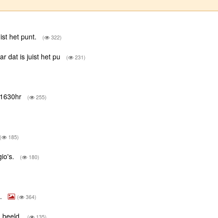
ist het punt.
(
322)
r dat is juist het pu
(
231)
d 1630hr
(
255)
(
185)
gio's.
(
180)
d.
(
364)
n beeld.
(
135)