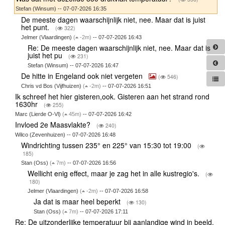
Stefan (Winsum) -- 07-07-2026 16:35
De meeste dagen waarschijnlijk niet, nee. Maar dat is juist
het punt.
(
322)
Jelmer (Vlaardingen)
(
-2m)
-- 07-07-2026 16:43
Re: De meeste dagen waarschijnlijk niet, nee. Maar dat is
juist het pu
(
231)
Stefan (Winsum) -- 07-07-2026 16:47
De hitte in Engeland ook niet vergeten
(
546)
Chris vd Bos (Vijfhuizen)
(
-2m)
-- 07-07-2026 16:51
Ik schreef het hier gisteren,ook. Gisteren aan het strand rond
1630hr
(
255)
Marc (Lierde O-Vl)
(
45m)
-- 07-07-2026 16:42
Invloed 2e Maasvlakte?
(
240)
Wilco (Zevenhuizen) -- 07-07-2026 16:48
Windrichting tussen 235° en 225° van 15:30 tot 19:00
(
185)
Stan (Oss)
(
7m)
-- 07-07-2026 16:56
Wellicht enig effect, maar je zag het in alle kustregio's.
(
180)
Jelmer (Vlaardingen)
(
-2m)
-- 07-07-2026 16:58
Ja dat is maar heel beperkt
(
130)
Stan (Oss)
(
7m)
-- 07-07-2026 17:11
Re: De uitzonderlijke temperatuur bij aanlandige wind in beeld.