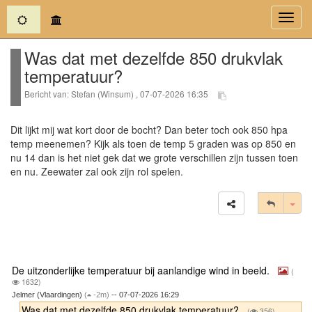
(current)
Toggl
navig
Was dat met dezelfde 850 drukvlak
temperatuur?
Bericht van: Stefan (Winsum) , 07-07-2026 16:35
Dit lijkt mij wat kort door de bocht? Dan beter toch ook 850 hpa
temp meenemen? Kijk als toen de temp 5 graden was op 850 en
nu 14 dan is het niet gek dat we grote verschillen zijn tussen toen
en nu. Zeewater zal ook zijn rol spelen.
Tog
De uitzonderlijke temperatuur bij aanlandige wind in beeld.
(
1632)
Jelmer (Vlaardingen)
(
-2m)
-- 07-07-2026 16:29
Was dat met dezelfde 850 drukvlak temperatuur?
(
356)