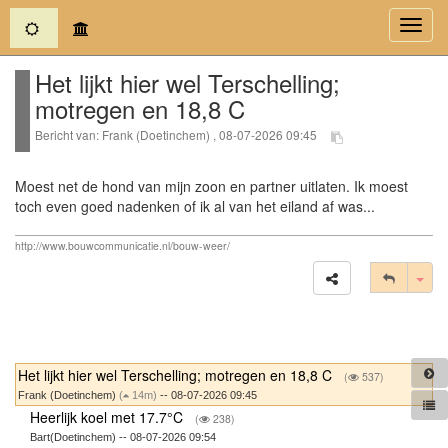
(current)
Toggl
navig
Het lijkt hier wel Terschelling;
motregen en 18,8 C
Bericht van: Frank (Doetinchem) , 08-07-2026 09:45
Moest net de hond van mijn zoon en partner uitlaten. Ik moest
toch even goed nadenken of ik al van het eiland af was...
http://www.bouwcommunicatie.nl/bouw-weer/
Tog
Het lijkt hier wel Terschelling; motregen en 18,8 C
(
537)
Frank (Doetinchem)
(
14m)
-- 08-07-2026 09:45
Heerlijk koel met 17.7°C
(
238)
Bart(Doetinchem) -- 08-07-2026 09:54