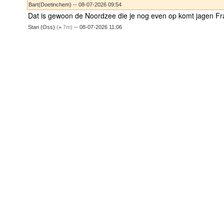
Bart(Doetinchem) -- 08-07-2026 09:54
Dat is gewoon de Noordzee die je nog even op komt jagen F
Stan (Oss)
(
7m)
-- 08-07-2026 11:06