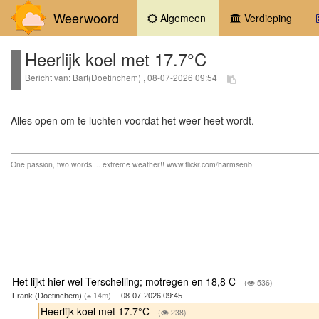
Weerwoord
(current)
Algemeen
Verdieping
Heerlijk koel met 17.7°C
Bericht van: Bart(Doetinchem) , 08-07-2026 09:54
Alles open om te luchten voordat het weer heet wordt.
One passion, two words ... extreme weather!! www.flickr.com/harmsenb
Het lijkt hier wel Terschelling; motregen en 18,8 C
(
536)
Frank (Doetinchem)
(
14m)
-- 08-07-2026 09:45
Heerlijk koel met 17.7°C
(
238)